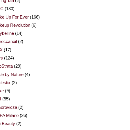
ing Tan
(2)
AC
(130)
ke Up For Ever
(166)
keup Revolution
(6)
belline
(14)
occanoil
(2)
X
(17)
rs
(124)
Strata
(29)
de by Nature
(4)
estix
(2)
xe
(9)
I
(55)
orovicza
(2)
PA Milano
(26)
i Beauty
(2)