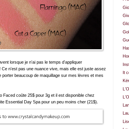
Gio
Gi
Glo
Gol
Gue
Ha
Ho
vent lorsque je n'ai pas le temps d'appliquer
Ins
Ce n'est pas une nuance vive, mais elle est juste assez
It 
e porter beaucoup de maquillage sur mes lèvres et mes
Ké
L'O
o Faced coûte 25$ pour 3g et il est disponible chez
L'O
site Essential Day Spa pour un peu moins cher (21$).
La
Lau
Lis