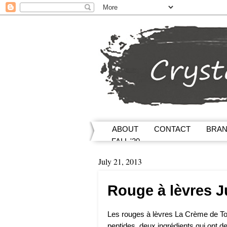
ABOUT
CONTACT
BRA
FALL '20
July 21, 2013
Rouge à lèvres J
Les rouges à lèvres La Crème de Too
peptides, deux ingrédients qui ont 