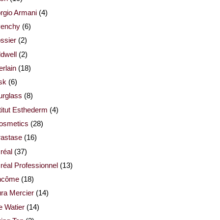
rgio Armani
(4)
venchy
(6)
ssier
(2)
dwell
(2)
rlain
(18)
sk
(6)
urglass
(8)
titut Esthederm
(4)
cosmetics
(28)
rastase
(16)
réal
(37)
réal Professionnel
(13)
ncôme
(18)
ra Mercier
(14)
e Watier
(14)