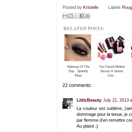
Posted by
Kristelle
Labels
Roug
RELATED POSTS:
Makeup Of The
Too Faced Melted
Day : Sparkly
Kisses & Sweet
Plum
Che...
22 comments:
LittlzBeauty
July 21, 2013 
La couleur est sublime, j'
dommage pour la tenue, je cr
par flemme d'en remettre co
Au plaisir ;)