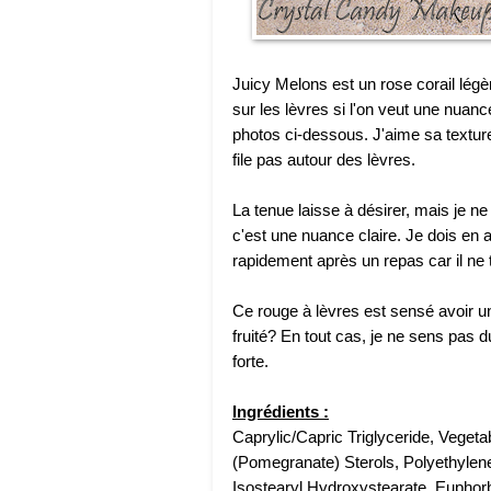
Juicy Melons est un rose corail légèr
sur les lèvres si l'on veut une nuanc
photos ci-dessous. J'aime sa texture
file pas autour des lèvres.
La tenue laisse à désirer, mais je n
c'est une nuance claire. Je dois en a
rapidement après un repas car il ne 
Ce rouge à lèvres est sensé avoir une
fruité? En tout cas, je ne sens pas du
forte.
Ingrédients :
Caprylic/Capric Triglyceride, Veget
(Pomegranate) Sterols, Polyethylene
Isostearyl Hydroxystearate, Euphorb