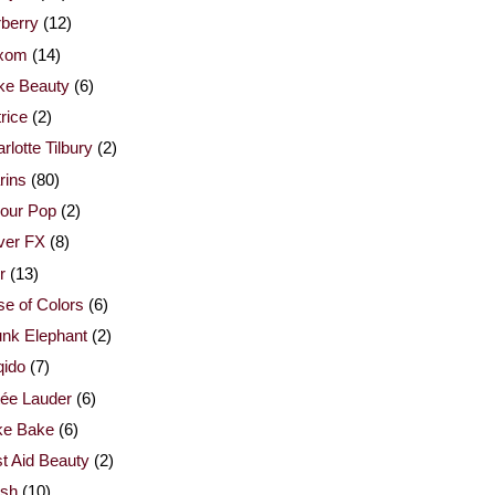
berry
(12)
xom
(14)
ke Beauty
(6)
rice
(2)
rlotte Tilbury
(2)
rins
(80)
our Pop
(2)
ver FX
(8)
r
(13)
e of Colors
(6)
nk Elephant
(2)
qido
(7)
ée Lauder
(6)
ke Bake
(6)
st Aid Beauty
(2)
esh
(10)