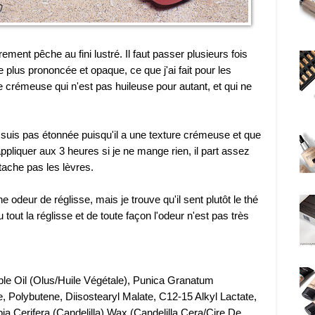
ement pêche au fini lustré. Il faut passer plusieurs fois
e plus prononcée et opaque, ce que j'ai fait pour les
 crémeuse qui n'est pas huileuse pour autant, et qui ne
e suis pas étonnée puisqu'il a une texture crémeuse et que
ppliquer aux 3 heures si je ne mange rien, il part assez
tache pas les lèvres.
 odeur de réglisse, mais je trouve qu'il sent plutôt le thé
 tout la réglisse et de toute façon l'odeur n'est pas très
able Oil (Olus/Huile Végétale), Punica Granatum
, Polybutene, Diisostearyl Malate, C12-15 Alkyl Lactate,
ia Cerifera (Candelilla) Wax (Candelilla Cera/Cire De