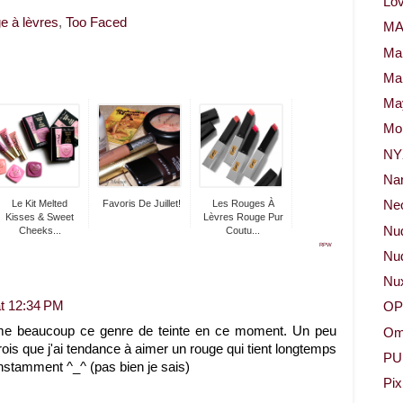
Lov
e à lèvres
,
Too Faced
M
Ma
Ma
May
Mor
NY
Na
Le Kit Melted
Favoris De Juillet!
Les Rouges À
Neo
Kisses & Sweet
Lèvres Rouge Pur
Nu
Cheeks...
Coutu...
RPW
Nud
Nu
at 12:34 PM
OP
aime beaucoup ce genre de teinte en ce moment. Un peu
Om
ois que j'ai tendance à aimer un rouge qui tient longtemps
PU
nstamment ^_^ (pas bien je sais)
Pix