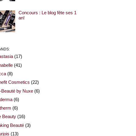
Concours : Le blog fête ses 1
an!
ANDS:
stasia
(17)
abelle
(41)
cca
(8)
efit Cosmetics
(22)
-Beauté by Nuxe
(6)
oderma
(6)
otherm
(6)
e Beauty
(16)
nking Beauté
(3)
rjois
(13)