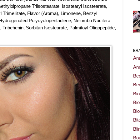
imethylolpropane Triisostearate, Isostearyl Isostearate,
l Trimellitate, Flavor (Aroma), Limonene, Benzyl
l, Hydrogenated Polycyclopentadiene, Nelumbo Nucifera
, Tribehenin, Sorbitan Isostearate, Palmitoyl Oligopeptide,
BR
Ana
Ann
Be
Ben
Bio
Bi
Bi
Bit
Bli
Bou