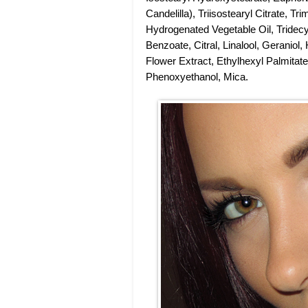
Candelilla), Triisostearyl Citrate, Tr
Hydrogenated Vegetable Oil, Tridecy
Benzoate, Citral, Linalool, Geranio
Flower Extract, Ethylhexyl Palmitate
Phenoxyethanol, Mica.