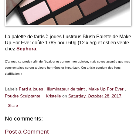
La palette de fards à joues Lustrous Blush Palette de Make
Up For Ever coûte 178$ pour 60g (12 x 5g) et est en vente
chez
Sephora
.
(J'ai reçu ce produit afin de l'évaluer et donner mon opinion, mais soyez assurés que mes
commentaires seront toujours honnêtes et impartiaux. Cet article contient des liens
d'affiliation.)
Labels
Fard à joues
,
Illuminateur de teint
,
Make Up For Ever
,
Poudre Sculptante
Kristelle
on
Saturday, October 28, 2017
Share
No comments:
Post a Comment