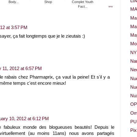
Lov
Body...
Shop
Complet Youth
Fact...
RPW
M
Ma
Ma
12 at 3:57 PM
May
ayer, ça fait longtemps que je le zieutais :)
Mor
NY
Na
 11, 2012 at 6:57 PM
Neo
 rabais chez Pharmaprix, ça vaut la peine! Et s'il y a
Nu
n même temps c'est encore mieux!
Nud
Nu
OP
Om
uary 10, 2012 at 6:12 PM
PU
 le fabuleux monde des blogueuses beautés! Depuis le
Pix
virtuellement (au moins 11ans) nous avons partagés