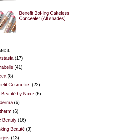
Benefit Boi-Ing Cakeless
Concealer (All shades)
ANDS:
stasia
(17)
abelle
(41)
cca
(8)
efit Cosmetics
(22)
-Beauté by Nuxe
(6)
oderma
(6)
otherm
(6)
e Beauty
(16)
nking Beauté
(3)
rjois
(13)