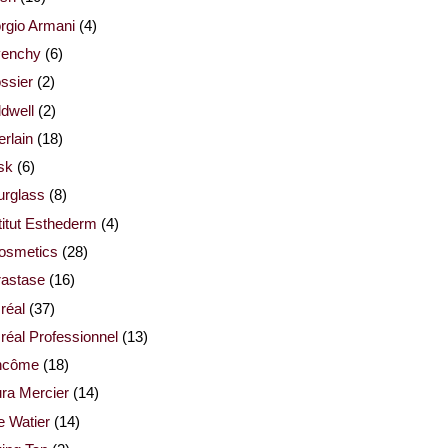
rgio Armani
(4)
venchy
(6)
ssier
(2)
dwell
(2)
rlain
(18)
sk
(6)
urglass
(8)
titut Esthederm
(4)
cosmetics
(28)
rastase
(16)
réal
(37)
réal Professionnel
(13)
ncôme
(18)
ra Mercier
(14)
e Watier
(14)