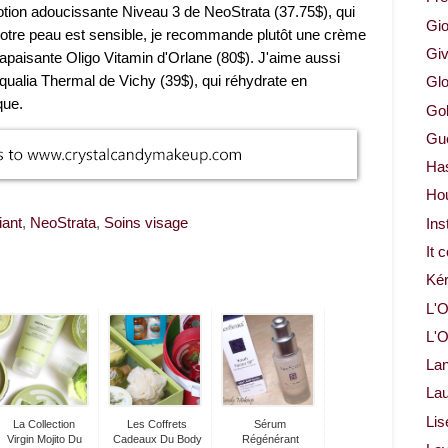
tion adoucissante Niveau 3 de NeoStrata (37.75$), qui
Gio
 votre peau est sensible, je recommande plutôt une crème
Gi
paisante Oligo Vitamin d'Orlane (80$). J'aime aussi
Aqualia Thermal de Vichy (39$), qui réhydrate en
Glo
que.
Gol
Gue
Ha
Ho
iant
,
NeoStrata
,
Soins visage
Ins
It 
Ké
L'O
L'O
La
Lau
Lis
La Collection
Les Coffrets
Sérum
Virgin Mojito Du
Cadeaux Du Body
Régénérant