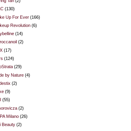
ing Tan
(2)
AC
(130)
ke Up For Ever
(166)
keup Revolution
(6)
belline
(14)
occanoil
(2)
X
(17)
rs
(124)
Strata
(29)
de by Nature
(4)
estix
(2)
xe
(9)
I
(55)
orovicza
(2)
PA Milano
(26)
i Beauty
(2)