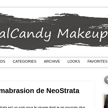
NDS
CATEGORIES
ARCHIVE
LOOKS
FAVORITES
mabrasion de NeoStrata
ta est un soin pour le visage dont je ne pourrais plus