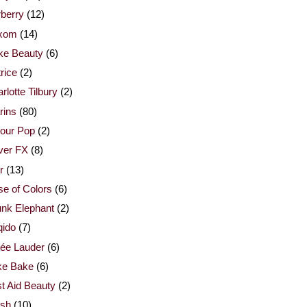
berry
(12)
xom
(14)
ke Beauty
(6)
rice
(2)
rlotte Tilbury
(2)
rins
(80)
our Pop
(2)
ver FX
(8)
r
(13)
e of Colors
(6)
nk Elephant
(2)
qido
(7)
ée Lauder
(6)
ke Bake
(6)
st Aid Beauty
(2)
esh
(10)