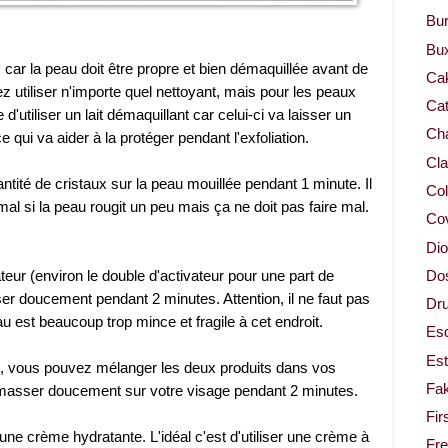
Bur
Bu
e, car la peau doit être propre et bien démaquillée avant de
Ca
 utiliser n'importe quel nettoyant, mais pour les peaux
Cat
utiliser un lait démaquillant car celui-ci va laisser un
Cha
e qui va aider à la protéger pendant l'exfoliation.
Cla
antité de cristaux sur la peau mouillée pendant 1 minute. Il
Col
ormal si la peau rougit un peu mais ça ne doit pas faire mal.
Co
Dio
ateur (environ le double d'activateur pour une part de
Dos
er doucement pendant 2 minutes. Attention, il ne faut pas
Dru
peau est beaucoup trop mince et fragile à cet endroit.
Es
Est
e, vous pouvez mélanger les deux produits dans vos
Fa
e masser doucement sur votre visage pendant 2 minutes.
Fir
r une crème hydratante. L'idéal c'est d'utiliser une crème à
Fr