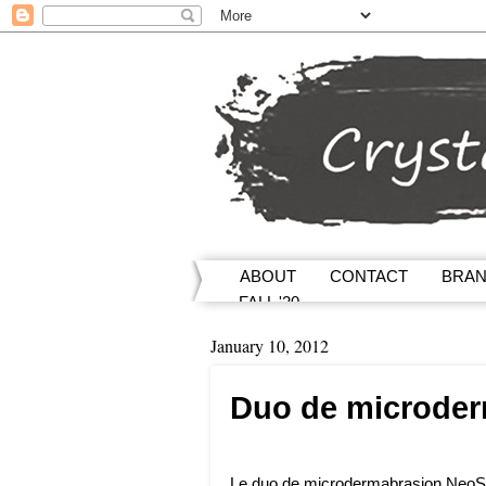
ABOUT
CONTACT
BRA
FALL '20
January 10, 2012
Duo de microder
Le duo de microdermabrasion NeoStra