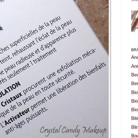
BR
Ana
Ann
Be
Ben
Bio
Bi
Bi
Bit
Bli
Bou