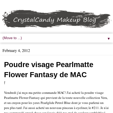
▼
February 4, 2012
Poudre visage Pearlmatte
Flower Fantasy de MAC
f
Vendredi j'ai reçu ma petite commande MAC! J'ai acheté la poudre visage
Pearlmatte Flower Fantasy qui provient de la toute nouvelle collection Vera,
et un crayon pour les yeux Pearlglide Petrol Blue dont je vous parlerai un
peu plus tard. J'ai aussi acheté un nouveau pinceau à eyeliner, le #211. Je n'ai
pas commandé grand chose car j'avais déjà pas mal de couleur semblables!