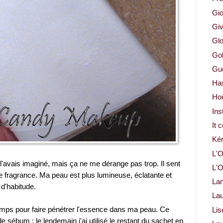
Gio
Gi
Glo
Gol
Gue
Ha
Ho
Ins
It 
Ké
L'O
l'avais imaginé, mais ça ne me dérange pas trop. Il sent
L'O
e fragrance. Ma peau est plus lumineuse, éclatante et
La
d'habitude.
Lau
emps pour faire pénétrer l'essence dans ma peau. Ce
Lis
 sébum : le lendemain j'ai utilisé le restant du sachet en