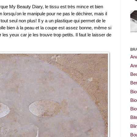
e My Beauty Diary, le tissu est très mince et bien
on lorsqu'on le manipule pour ne pas le déchirer, mais il
 tout seul non plus! Il y a un plastique qui permet de le
 colle bien à la peau et la coupe est assez bonne, même si
les yeux car je les trouve trop petits. Il faut le laisser de
BR
Ana
Ann
Be
Ben
Bio
Bi
Bi
Bit
Bli
Bou