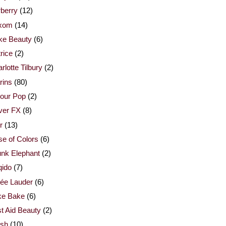
berry
(12)
xom
(14)
ke Beauty
(6)
rice
(2)
rlotte Tilbury
(2)
rins
(80)
our Pop
(2)
ver FX
(8)
r
(13)
e of Colors
(6)
nk Elephant
(2)
qido
(7)
ée Lauder
(6)
ke Bake
(6)
st Aid Beauty
(2)
esh
(10)