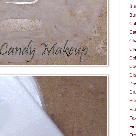
Bur
Bu
Ca
Cat
Cha
Cla
Col
Co
Dio
Dos
Dru
Es
Est
Fa
Fir
Fr