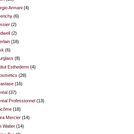
rgio Armani
(4)
venchy
(6)
ssier
(2)
dwell
(2)
rlain
(18)
sk
(6)
urglass
(8)
titut Esthederm
(4)
cosmetics
(28)
rastase
(16)
réal
(37)
réal Professionnel
(13)
ncôme
(18)
ra Mercier
(14)
e Watier
(14)