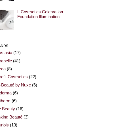
It Cosmetics Celebration
Foundation Illumination
ANDS:
stasia
(17)
abelle
(41)
cca
(8)
efit Cosmetics
(22)
-Beauté by Nuxe
(6)
oderma
(6)
otherm
(6)
e Beauty
(16)
nking Beauté
(3)
rjois
(13)