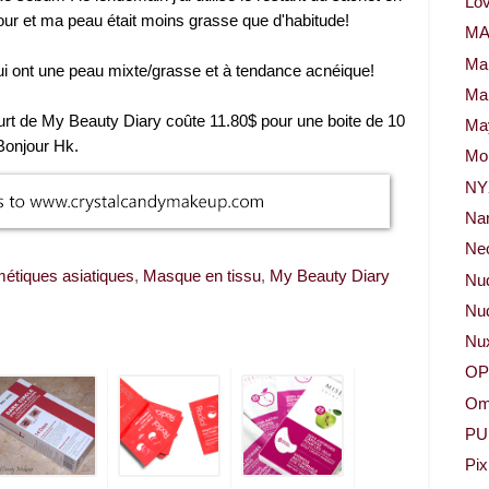
Lov
ur et ma peau était moins grasse que d'habitude!
M
Ma
i ont une peau mixte/grasse et à tendance acnéique!
Ma
rt de My Beauty Diary coûte 11.80$ pour une boite de 10
May
 Bonjour Hk.
Mor
NY
Na
Neo
étiques asiatiques
,
Masque en tissu
,
My Beauty Diary
Nu
Nud
Nu
OP
Om
PU
Pix