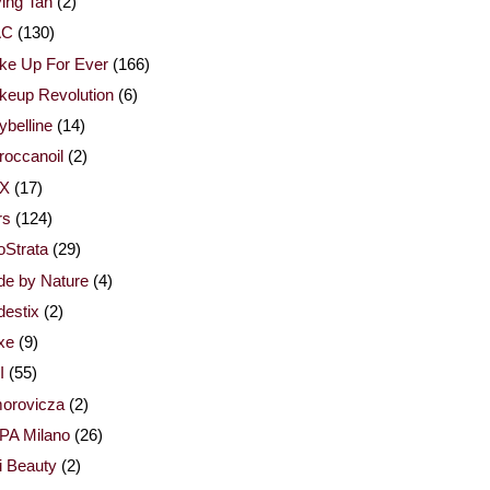
ing Tan
(2)
AC
(130)
ke Up For Ever
(166)
keup Revolution
(6)
belline
(14)
occanoil
(2)
X
(17)
rs
(124)
Strata
(29)
de by Nature
(4)
estix
(2)
xe
(9)
I
(55)
orovicza
(2)
PA Milano
(26)
i Beauty
(2)