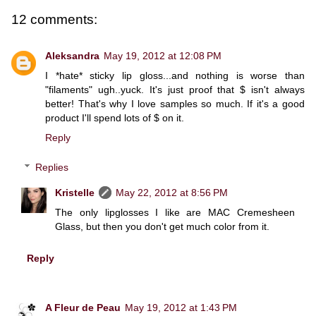
12 comments:
Aleksandra
May 19, 2012 at 12:08 PM
I *hate* sticky lip gloss...and nothing is worse than
"filaments" ugh..yuck. It's just proof that $ isn't always
better! That's why I love samples so much. If it's a good
product I'll spend lots of $ on it.
Reply
Replies
Kristelle
May 22, 2012 at 8:56 PM
The only lipglosses I like are MAC Cremesheen
Glass, but then you don't get much color from it.
Reply
A Fleur de Peau
May 19, 2012 at 1:43 PM