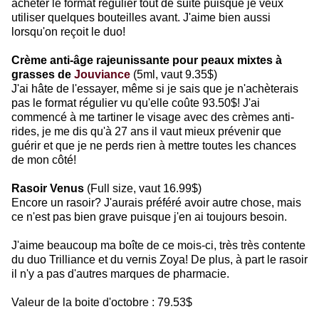
acheter le format régulier tout de suite puisque je veux
utiliser quelques bouteilles avant. J'aime bien aussi
lorsqu'on reçoit le duo!
Crème anti-âge rajeunissante pour peaux mixtes à
grasses de
Jouviance
(5ml, vaut 9.35$)
J'ai hâte de l'essayer, même si je sais que je n'achèterais
pas le format régulier vu qu'elle coûte 93.50$!
J'ai
commencé à me tartiner le visage avec des crèmes anti-
rides, je me dis qu'à 27 ans il vaut mieux prévenir que
guérir et que je ne perds rien à mettre toutes les chances
de mon côté!
Rasoir Venus
(Full size, vaut 16.99$)
Encore un rasoir? J'aurais préféré avoir autre chose, mais
ce n'est pas bien grave puisque j'en ai toujours besoin.
J'aime beaucoup ma boîte de ce mois-ci, très très contente
du duo Trilliance et du vernis Zoya! De plus, à part le rasoir
il n'y a pas d'autres marques de pharmacie.
Valeur de la boite d'octobre : 79.53$