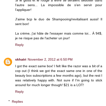
Si le gloss et le rouge à lèvre se seraient déboiter dans
l'autre sens... La impossible de s'en servir pour
l'appliquer!
J'aime bcp le duo de Shampooing/revitalisant aussi! Il
sent bon!
La crème, j'ai hâte de l'essayer mais comme toi... À 94$,
je ne risque pas de l'acheter un jour!
Reply
skhatri
November 2, 2012 at 6:50 PM
I got the exact same box! I felt like the razor was a bit of a
cop out (I think we got the exact same one in one of the
beauty box subscriptions a few months ago), but the rest I
was relatively happy with. Not sure if I'm going to stick
around for much longer though! $21 is a LOT!
Reply
Replies