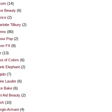
xom
(14)
ke Beauty
(6)
rice
(2)
rlotte Tilbury
(2)
rins
(80)
our Pop
(2)
ver FX
(8)
r
(13)
e of Colors
(6)
nk Elephant
(2)
qido
(7)
ée Lauder
(6)
ke Bake
(6)
st Aid Beauty
(2)
esh
(10)
rgio Armani
(4)