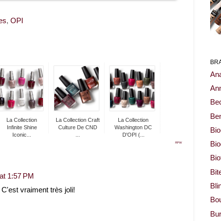
es
,
OPI
BR
Ana
Ann
Be
Ben
La Collection
La Collection Craft
La Collection
Infinite Shine
Culture De CND
Washington DC
Bio
Iconic...
...
D'OPI (...
Bi
RPW
Bi
Bit
at 1:57 PM
Bli
 C'est vraiment très joli!
Bou
Bur