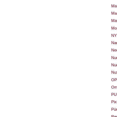
Ma
Ma
May
Mor
NY
Na
Neo
Nu
Nud
Nu
OP
Om
PU
Pix
Pür
Re