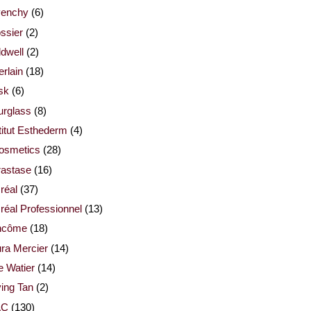
venchy
(6)
ssier
(2)
dwell
(2)
rlain
(18)
sk
(6)
urglass
(8)
titut Esthederm
(4)
cosmetics
(28)
rastase
(16)
réal
(37)
réal Professionnel
(13)
ncôme
(18)
ra Mercier
(14)
e Watier
(14)
ing Tan
(2)
AC
(130)