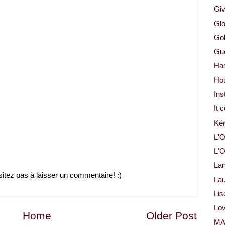
Gi
Glo
Gol
Gue
Ha
Ho
Ins
It 
Ké
L'O
L'O
La
sitez pas à laisser un commentaire! :)
Lau
Lis
Lov
Home
Older Post
M