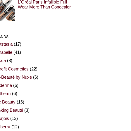
L'Oréal Paris Infallible Full
Wear More Than Concealer
ANDS:
stasia
(17)
abelle
(41)
cca
(8)
efit Cosmetics
(22)
-Beauté by Nuxe
(6)
oderma
(6)
otherm
(6)
e Beauty
(16)
nking Beauté
(3)
rjois
(13)
berry
(12)