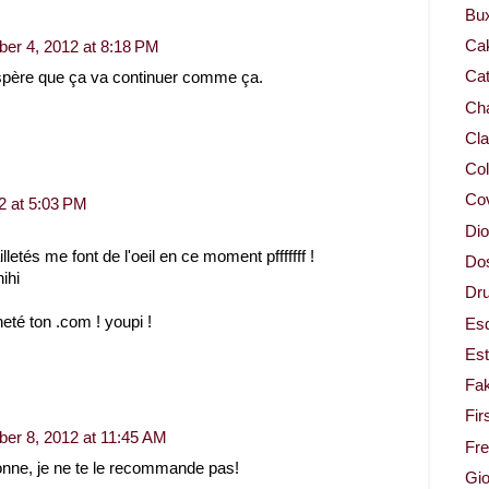
Bu
Ca
er 4, 2012 at 8:18 PM
Cat
espère que ça va continuer comme ça.
Cha
Cla
Col
Co
2 at 5:03 PM
Dio
lletés me font de l'oeil en ce moment pfffffff !
Dos
ihi
Dru
eté ton .com ! youpi !
Es
Est
Fa
Fir
er 8, 2012 at 11:45 AM
Fr
onne, je ne te le recommande pas!
Gio