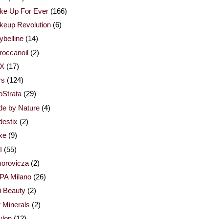
ke Up For Ever
(166)
keup Revolution
(6)
belline
(14)
occanoil
(2)
X
(17)
rs
(124)
Strata
(29)
de by Nature
(4)
estix
(2)
xe
(9)
I
(55)
orovicza
(2)
PA Milano
(26)
i Beauty
(2)
 Minerals
(2)
vlon
(12)