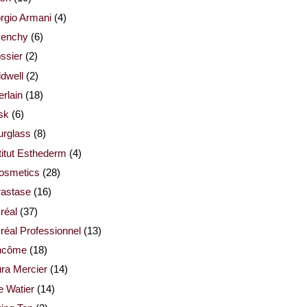
rgio Armani
(4)
venchy
(6)
ssier
(2)
dwell
(2)
rlain
(18)
sk
(6)
urglass
(8)
titut Esthederm
(4)
cosmetics
(28)
rastase
(16)
réal
(37)
réal Professionnel
(13)
ncôme
(18)
ra Mercier
(14)
e Watier
(14)