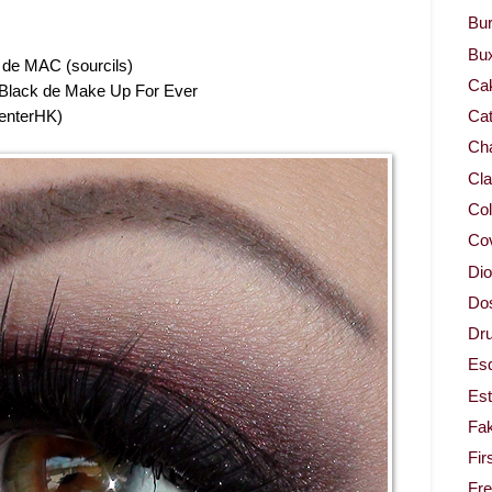
Bur
Bu
 de MAC (sourcils)
Ca
Black de Make Up For Ever
enterHK)
Cat
Cha
Cla
Col
Co
Dio
Dos
Dru
Es
Est
Fa
Fir
Fr