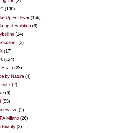
ing Tan
(2)
AC
(130)
ke Up For Ever
(166)
keup Revolution
(6)
belline
(14)
occanoil
(2)
X
(17)
rs
(124)
Strata
(29)
de by Nature
(4)
estix
(2)
xe
(9)
I
(55)
orovicza
(2)
PA Milano
(26)
i Beauty
(2)