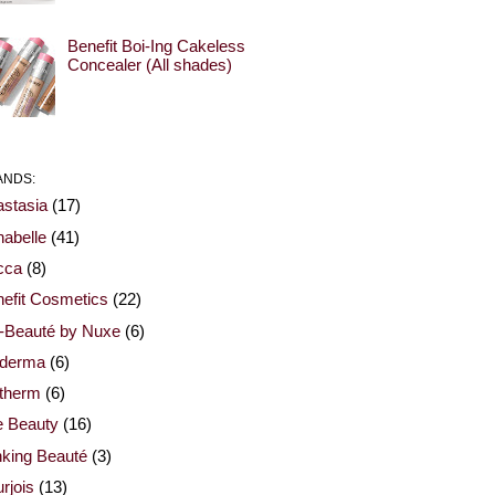
Benefit Boi-Ing Cakeless
Concealer (All shades)
ANDS:
stasia
(17)
abelle
(41)
cca
(8)
efit Cosmetics
(22)
-Beauté by Nuxe
(6)
oderma
(6)
otherm
(6)
e Beauty
(16)
nking Beauté
(3)
rjois
(13)