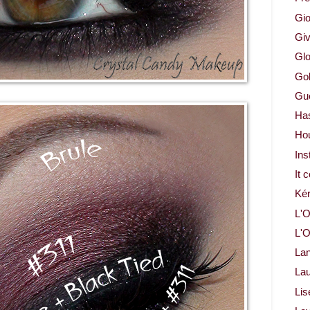
Gio
Gi
Glo
Gol
Gue
Ha
Ho
Ins
It 
Ké
L'O
L'O
La
Lau
Lis