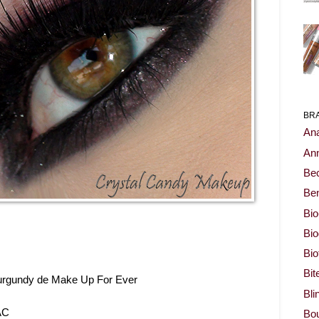
BR
Ana
Ann
Be
Ben
Bio
Bi
Bi
Bit
urgundy de Make Up For Ever
Bli
AC
Bou