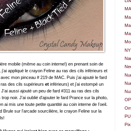
Lov
M
Ma
Ma
May
Mor
NY
Na
upière mobile (même au coin interne!) en prenant soin de
Neo
j'ai appliqué le crayon Feline au ras des cils inférieurs et
Nu
 avec mon pinceau # 219 de MAC. Puis j'ai ajouté le fard
Nud
 ras des cils supérieurs
et
inférieurs) et j'ai estompé un
 J'ai aussi ajouté un peu de fard #311 au ras des cils
Nu
 trop noir. J'ai oublié d'ajouter le fard Prance sur la photo,
OP
 ai mis une toute petite quantité au coin interne de l'oeil.
Om
rd Brule sur l'arcade sourcilière, le crayon Feline sur la
PU
ls!
Pix