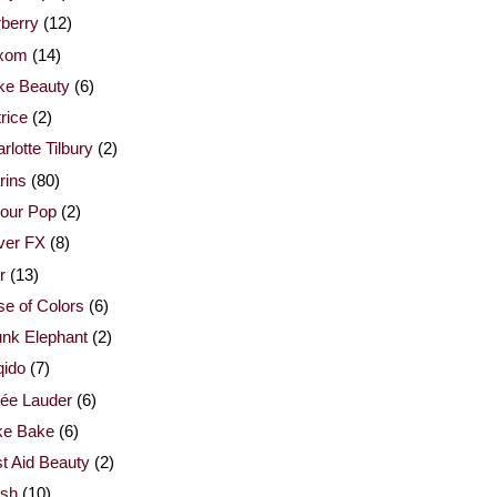
berry
(12)
xom
(14)
ke Beauty
(6)
rice
(2)
rlotte Tilbury
(2)
rins
(80)
our Pop
(2)
ver FX
(8)
r
(13)
e of Colors
(6)
nk Elephant
(2)
qido
(7)
ée Lauder
(6)
ke Bake
(6)
st Aid Beauty
(2)
esh
(10)