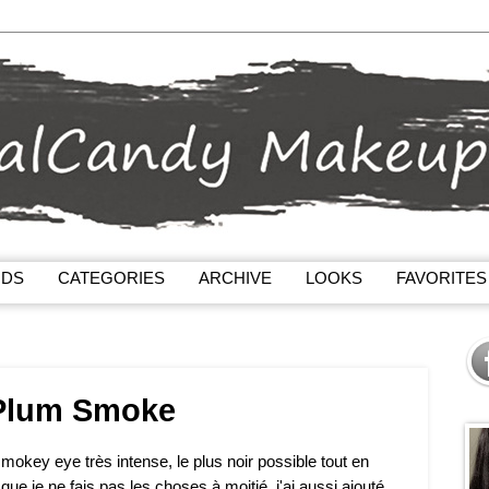
NDS
CATEGORIES
ARCHIVE
LOOKS
FAVORITES
 Plum Smoke
okey eye très intense, le plus noir possible tout en
ue je ne fais pas les choses à moitié, j'ai aussi ajouté