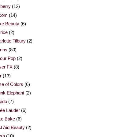
berry
(12)
xom
(14)
ke Beauty
(6)
rice
(2)
rlotte Tilbury
(2)
rins
(80)
our Pop
(2)
ver FX
(8)
r
(13)
e of Colors
(6)
nk Elephant
(2)
qido
(7)
ée Lauder
(6)
ke Bake
(6)
st Aid Beauty
(2)
esh
(10)