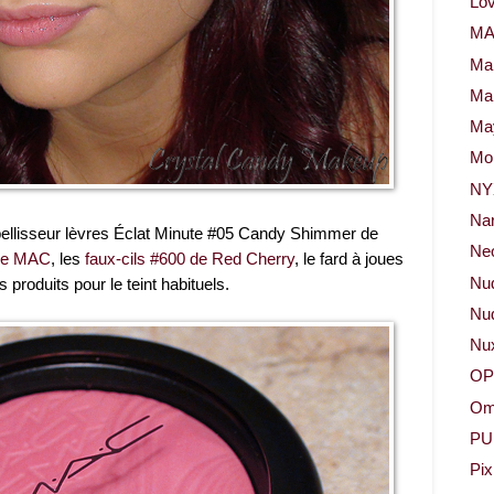
Lov
M
Ma
Ma
May
Mor
NY
Na
mbellisseur lèvres Éclat Minute #05 Candy Shimmer de
Neo
 de MAC
, les
faux-cils #600 de Red Cherry
, le fard à joues
Nu
roduits pour le teint habituels.
Nud
Nu
OP
Om
PU
Pix