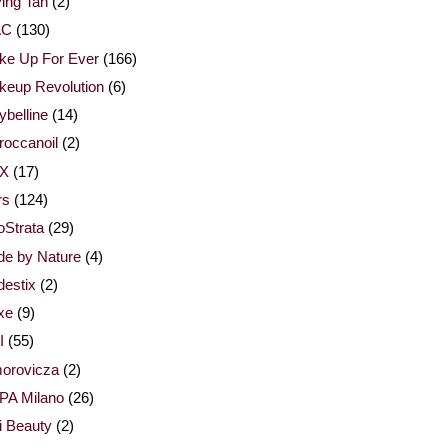
ing Tan
(2)
AC
(130)
ke Up For Ever
(166)
keup Revolution
(6)
belline
(14)
occanoil
(2)
X
(17)
rs
(124)
Strata
(29)
de by Nature
(4)
estix
(2)
xe
(9)
I
(55)
orovicza
(2)
PA Milano
(26)
i Beauty
(2)