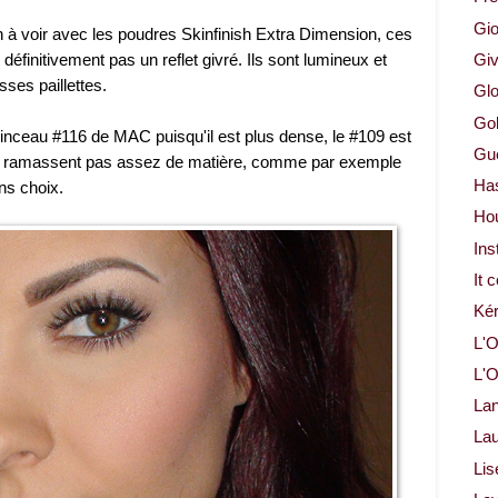
Gio
n à voir avec les poudres Skinfinish Extra Dimension, ces
 définitivement pas un reflet givré. Ils sont lumineux et
Gi
sses paillettes.
Glo
Gol
pinceau #116 de MAC puisqu'il est plus dense, le #109 est
Gue
' ne ramassent pas assez de matière, comme par exemple
Ha
ns choix.
Ho
Ins
It 
Ké
L'O
L'O
La
Lau
Lis