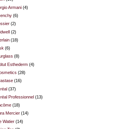
rgio Armani
(4)
venchy
(6)
ssier
(2)
dwell
(2)
rlain
(18)
sk
(6)
urglass
(8)
titut Esthederm
(4)
cosmetics
(28)
rastase
(16)
réal
(37)
réal Professionnel
(13)
ncôme
(18)
ra Mercier
(14)
e Watier
(14)