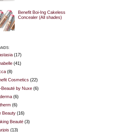
Benefit Boi-Ing Cakeless
Concealer (All shades)
ANDS:
stasia
(17)
abelle
(41)
cca
(8)
efit Cosmetics
(22)
-Beauté by Nuxe
(6)
oderma
(6)
otherm
(6)
e Beauty
(16)
nking Beauté
(3)
rjois
(13)