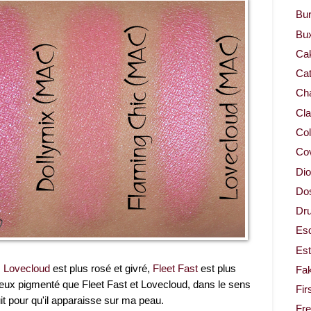
Bur
Bu
Ca
Cat
Cha
Cla
Col
Co
Dio
Dos
Dru
Es
Est
,
Lovecloud
est plus rosé et givré,
Fleet Fast
est plus
Fa
eux pigmenté que Fleet Fast et Lovecloud, dans le sens
Fir
it pour qu'il apparaisse sur ma peau.
Fr