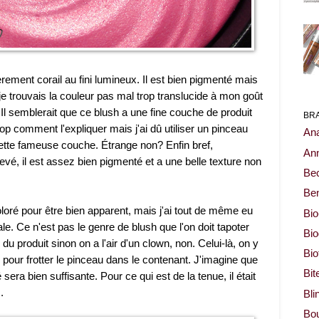
ement corail au fini lumineux. Il est bien pigmenté mais
e trouvais la couleur pas mal trop translucide à mon goût
is. Il semblerait que ce blush a une fine couche de produit
BR
rop comment l'expliquer mais j'ai dû utiliser un pinceau
Ana
ette fameuse couche. Étrange non? Enfin bref,
Ann
vé, il est assez bien pigmenté et a une belle texture non
Be
Ben
loré pour être bien apparent, mais j'ai tout de même eu
Bio
e. Ce n'est pas le genre de blush que l'on doit tapoter
Bi
du produit sinon on a l'air d'un clown, non. Celui-là, on y
Bi
pour frotter le pinceau dans le contenant. J'imagine que
Bit
sera bien suffisante. Pour ce qui est de la tenue, il était
.
Bli
Bou