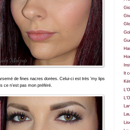
Gio
Gi
Glo
Gol
Gue
Ha
Ho
Ins
It 
arsemé de fines nacres dorées. Celui-ci est très 'my lips
Ké
ais ce n'est pas mon préféré.
L'O
L'O
La
Lau
Lis