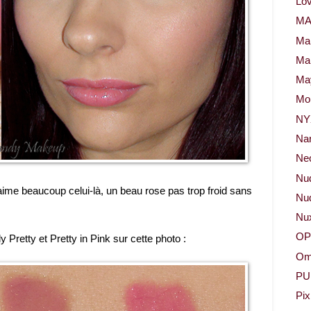
Lov
M
Ma
Ma
May
Mor
NY
Na
Neo
Nu
aime beaucoup celui-là, un beau rose pas trop froid sans
Nud
Nu
OP
 Pretty et Pretty in Pink sur cette photo :
Om
PU
Pix