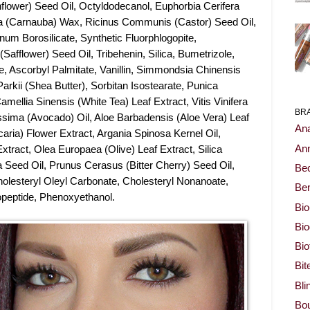
flower) Seed Oil, Octyldodecanol, Euphorbia Cerifera
era (Carnauba) Wax, Ricinus Communis (Castor) Seed Oil,
num Borosilicate, Synthetic Fluorphlogopite,
Safflower) Seed Oil, Tribehenin, Silica, Bumetrizole,
te, Ascorbyl Palmitate, Vanillin, Simmondsia Chinensis
rkii (Shea Butter), Sorbitan Isostearate, Punica
ellia Sinensis (White Tea) Leaf Extract, Vitis Vinifera
BR
ssima (Avocado) Oil, Aloe Barbadensis (Aloe Vera) Leaf
Ana
aria) Flower Extract, Argania Spinosa Kernel Oil,
xtract, Olea Europaea (Olive) Leaf Extract, Silica
Ann
 Seed Oil, Prunus Cerasus (Bitter Cherry) Seed Oil,
Be
holesteryl Oleyl Carbonate, Cholesteryl Nonanoate,
Ben
gopeptide, Phenoxyethanol.
Bio
Bi
Bi
Bit
Bli
Bou