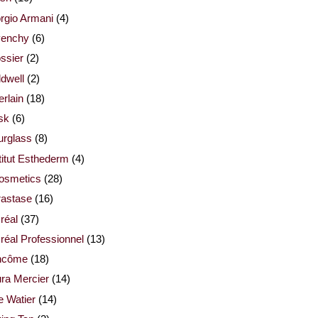
rgio Armani
(4)
venchy
(6)
ssier
(2)
dwell
(2)
rlain
(18)
sk
(6)
urglass
(8)
titut Esthederm
(4)
cosmetics
(28)
rastase
(16)
réal
(37)
réal Professionnel
(13)
ncôme
(18)
ra Mercier
(14)
e Watier
(14)