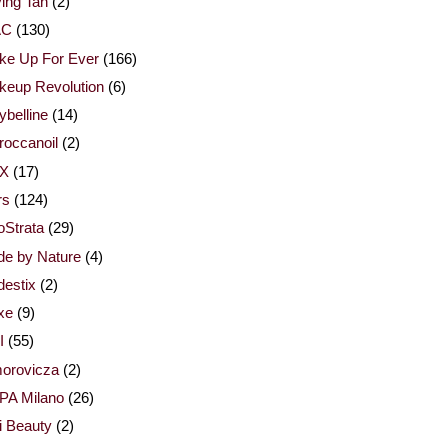
ing Tan
(2)
AC
(130)
ke Up For Ever
(166)
keup Revolution
(6)
belline
(14)
occanoil
(2)
X
(17)
rs
(124)
Strata
(29)
de by Nature
(4)
estix
(2)
xe
(9)
I
(55)
orovicza
(2)
PA Milano
(26)
i Beauty
(2)