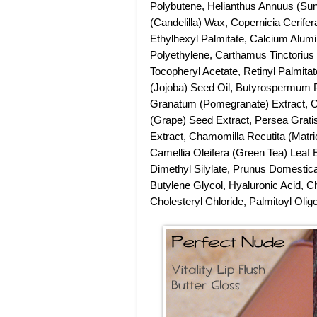
Polybutene, Helianthus Annuus (Sun
(Candelilla) Wax, Copernicia Cerif
Ethylhexyl Palmitate, Calcium Alumi
Polyethylene, Carthamus Tinctorius (
Tocopheryl Acetate, Retinyl Palmita
(Jojoba) Seed Oil, Butyrospermum Pa
Granatum (Pomegranate) Extract, Cam
(Grape) Seed Extract, Persea Grati
Extract, Chamomilla Recutita (Matric
Camellia Oleifera (Green Tea) Leaf E
Dimethyl Silylate, Prunus Domestica
Butylene Glycol, Hyaluronic Acid, C
Cholesteryl Chloride, Palmitoyl Oli