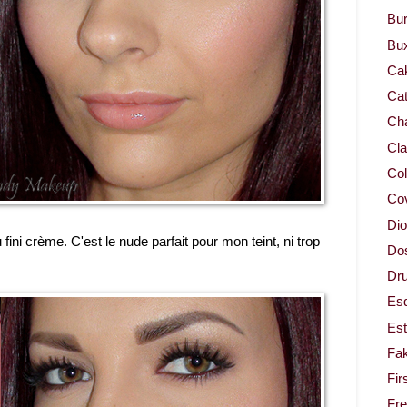
Bur
Bu
Ca
Cat
Cha
Cla
Col
Co
Dio
ini crème. C'est le nude parfait pour mon teint, ni trop
Dos
Dru
Es
Est
Fa
Fir
Fr