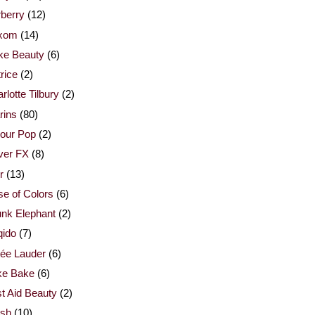
berry
(12)
xom
(14)
ke Beauty
(6)
rice
(2)
rlotte Tilbury
(2)
rins
(80)
our Pop
(2)
ver FX
(8)
r
(13)
e of Colors
(6)
nk Elephant
(2)
qido
(7)
ée Lauder
(6)
ke Bake
(6)
st Aid Beauty
(2)
esh
(10)