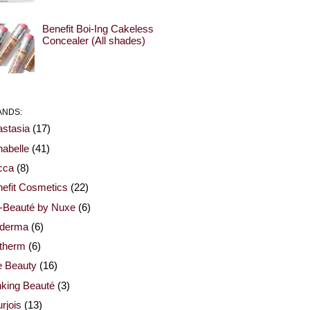
Benefit Boi-Ing Cakeless
Concealer (All shades)
ANDS:
stasia
(17)
abelle
(41)
cca
(8)
efit Cosmetics
(22)
-Beauté by Nuxe
(6)
oderma
(6)
otherm
(6)
e Beauty
(16)
nking Beauté
(3)
rjois
(13)