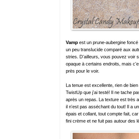
Vamp
est un prune-aubergine foncé a
un peu translucide comparé aux autre
stries. D'ailleurs, vous pouvez voir
opaque à certains endroits, mais c'es
près pour le voir.
La tenue est excellente, rien de bie
TwistUp que j'ai testé! Il ne tache p
après un repas. La texture est très 
il n'est pas asséchant du tout! Il a un 
épais et collant, tout compte fait, c
fini crème et ne fuit pas autour des l