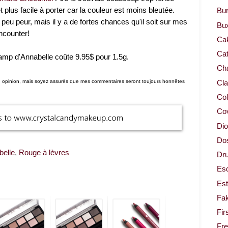
 plus facile à porter car la couleur est moins bleutée.
Bur
u peur, mais il y a de fortes chances qu'il soit sur mes
Bu
ncounter!
Ca
Cat
amp d'Annabelle coûte 9.95$ pour 1.5g.
Cha
mon opinion, mais soyez assurés que mes commentaires seront toujours honnêtes
Cla
Col
Co
Dio
Dos
belle
,
Rouge à lèvres
Dru
Es
Est
Fa
Fir
Fr