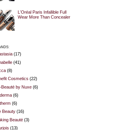
L'Oréal Paris Infallible Full
Wear More Than Concealer
ANDS:
stasia
(17)
abelle
(41)
cca
(8)
efit Cosmetics
(22)
-Beauté by Nuxe
(6)
oderma
(6)
otherm
(6)
e Beauty
(16)
nking Beauté
(3)
rjois
(13)