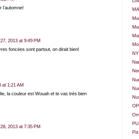
Lov
ur l'automne!
M
Ma
Ma
May
27, 2013 at 9:49 PM
Mor
res foncées sont partout, on dirait bien!
NY
Na
Neo
Nu
3 at 1:21 AM
Nud
jolie, la couleur est Wouah et te vas très bien
Nu
OP
Om
PU
28, 2013 at 7:35 PM
Pix