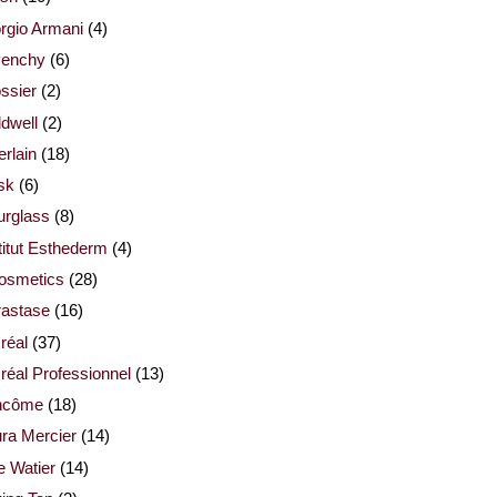
rgio Armani
(4)
venchy
(6)
ssier
(2)
dwell
(2)
rlain
(18)
sk
(6)
urglass
(8)
titut Esthederm
(4)
cosmetics
(28)
rastase
(16)
réal
(37)
réal Professionnel
(13)
ncôme
(18)
ra Mercier
(14)
e Watier
(14)