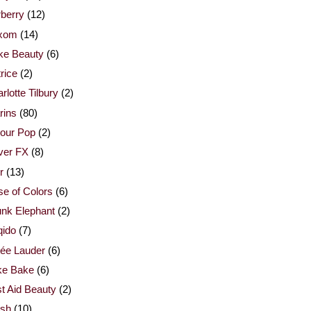
berry
(12)
xom
(14)
ke Beauty
(6)
rice
(2)
rlotte Tilbury
(2)
rins
(80)
our Pop
(2)
ver FX
(8)
r
(13)
e of Colors
(6)
nk Elephant
(2)
qido
(7)
ée Lauder
(6)
ke Bake
(6)
st Aid Beauty
(2)
esh
(10)