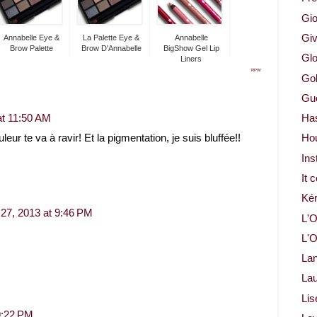
Gio
Gi
Annabelle Eye &
La Palette Eye &
Annabelle
Brow Palette
Brow D'Annabelle
BigShow Gel Lip
Glo
Liners
RPW
Gol
Gue
at 11:50 AM
Ha
eur te va à ravir! Et la pigmentation, je suis bluffée!!
Ho
Ins
It 
Ké
27, 2013 at 9:46 PM
L'O
L'O
La
Lau
Lis
9:22 PM