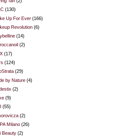
ing Tan
(2)
AC
(130)
ke Up For Ever
(166)
keup Revolution
(6)
belline
(14)
occanoil
(2)
X
(17)
rs
(124)
Strata
(29)
de by Nature
(4)
estix
(2)
xe
(9)
I
(55)
orovicza
(2)
PA Milano
(26)
i Beauty
(2)