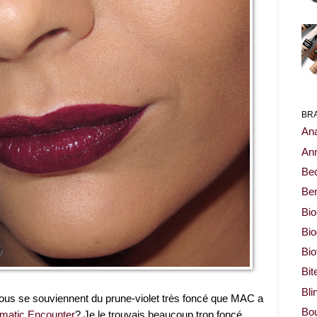
BR
Ana
Ann
Be
Ben
Bio
Bi
Bi
Bit
Bli
 vous se souviennent du prune-violet très foncé que MAC a
Bou
matic Encounter
? Je le trouvais beaucoup trop foncé