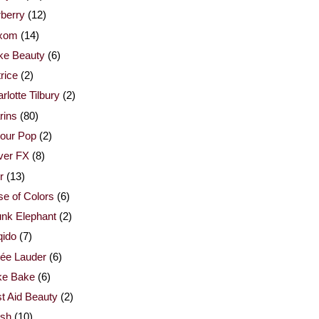
berry
(12)
xom
(14)
ke Beauty
(6)
rice
(2)
rlotte Tilbury
(2)
rins
(80)
our Pop
(2)
ver FX
(8)
r
(13)
e of Colors
(6)
nk Elephant
(2)
qido
(7)
ée Lauder
(6)
ke Bake
(6)
st Aid Beauty
(2)
esh
(10)