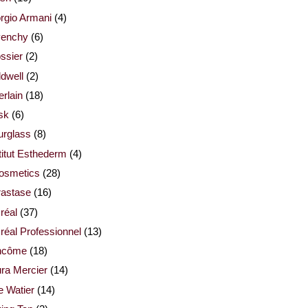
rgio Armani
(4)
venchy
(6)
ssier
(2)
dwell
(2)
rlain
(18)
sk
(6)
urglass
(8)
titut Esthederm
(4)
cosmetics
(28)
rastase
(16)
réal
(37)
réal Professionnel
(13)
ncôme
(18)
ra Mercier
(14)
e Watier
(14)