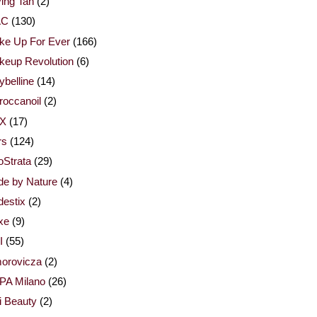
ing Tan
(2)
AC
(130)
ke Up For Ever
(166)
keup Revolution
(6)
belline
(14)
occanoil
(2)
X
(17)
rs
(124)
Strata
(29)
de by Nature
(4)
estix
(2)
xe
(9)
I
(55)
orovicza
(2)
PA Milano
(26)
i Beauty
(2)