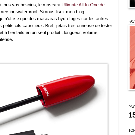
à tous vos besoins, le mascara
Ultimate All-In-One de
 version waterproof! Si vous lisez mon blog
je n'utilise que des mascaras hydrofuges car les autres
FAV
etits cils capricieux. Bref, j'étais très curieuse de tester
5 bienfaits en un seul produit : longueur, volume,
ntense.
PAG
1
TOP