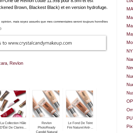
In-One de Revlon coûte 11.99$ pour 8.5ml et est
Lov
ckened Brown, Blackest Black) et en version hydrofuge.
M
Ma
mon opinion, mais soyez assurés que mes commentaires seront toujours honnêtes
Ma
)
May
Mor
NY
Na
ara
,
Revlon
Neo
Nu
Nud
Nu
OP
Om
PU
La Collection Hâle
Revlon
Le Fond De Teint
Pix
D'Été De Clarins...
PhotoReady
Fini Naturel Anti-...
Candid Natural