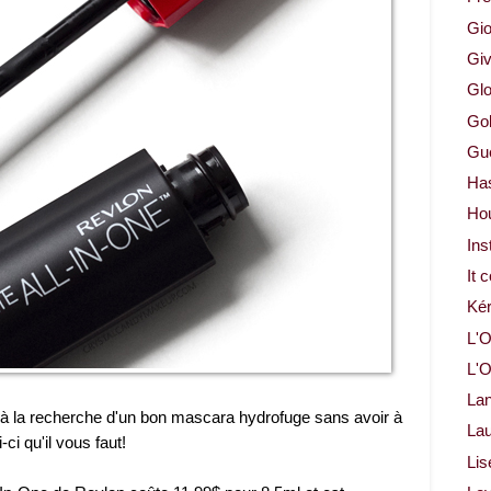
Gio
Gi
Glo
Gol
Gue
Ha
Ho
Ins
It 
Ké
L'O
L'O
La
 à la recherche d'un bon mascara hydrofuge sans avoir à
Lau
-ci qu'il vous faut!
Lis