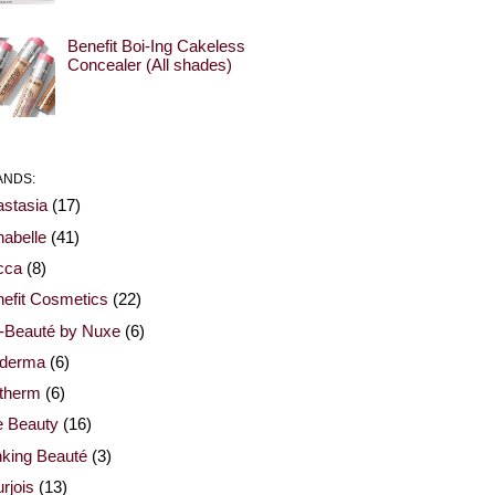
Benefit Boi-Ing Cakeless
Concealer (All shades)
ANDS:
stasia
(17)
abelle
(41)
cca
(8)
efit Cosmetics
(22)
-Beauté by Nuxe
(6)
oderma
(6)
otherm
(6)
e Beauty
(16)
nking Beauté
(3)
rjois
(13)