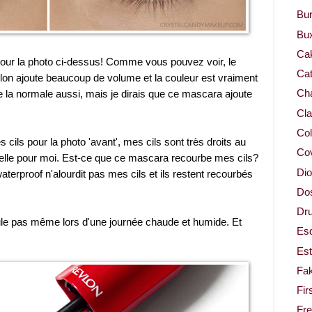
Bur
Bu
Ca
pour la photo ci-dessus! Comme vous pouvez voir, le
Cat
on ajoute beaucoup de volume et la couleur est vraiment
e la normale aussi, mais je dirais que ce mascara ajoute
Cha
Cla
Col
cils pour la photo 'avant', mes cils sont très droits au
Co
ielle pour moi. Est-ce que ce mascara recourbe mes cils?
Dio
terproof n'alourdit pas mes cils et ils restent recourbés
Dos
Dru
oule pas même lors d'une journée chaude et humide. Et
Es
Est
Fa
Fir
Fr