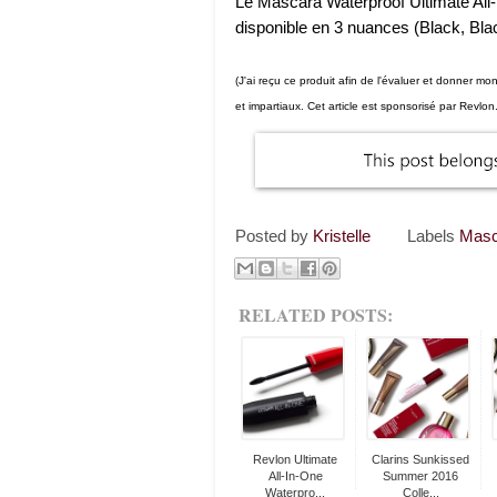
Le Mascara Waterproof Ultimate All-
disponible en 3 nuances (Black, Bla
(J'ai reçu ce produit afin de l'évaluer et donner 
et impartiaux. Cet article est sponsorisé par Revlon.
Posted by
Kristelle
Labels
Masc
RELATED POSTS:
Revlon Ultimate
Clarins Sunkissed
All-In-One
Summer 2016
Waterpro...
Colle...