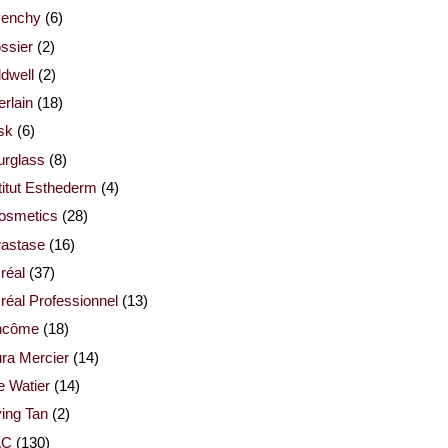
venchy
(6)
ssier
(2)
dwell
(2)
rlain
(18)
sk
(6)
urglass
(8)
titut Esthederm
(4)
cosmetics
(28)
rastase
(16)
réal
(37)
réal Professionnel
(13)
ncôme
(18)
ra Mercier
(14)
e Watier
(14)
ing Tan
(2)
AC
(130)