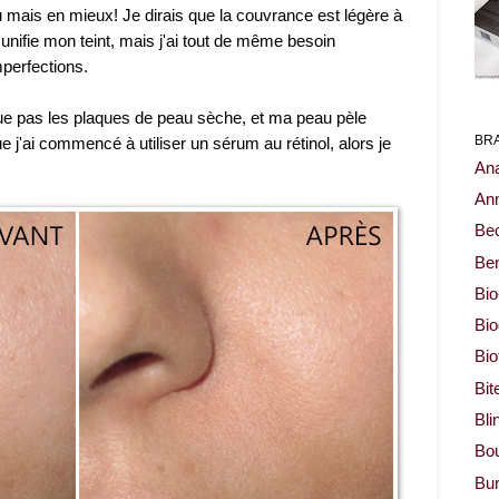
u mais en mieux! Je dirais que la couvrance est légère à
unifie mon teint, mais j'ai tout de même besoin
mperfections.
ntue pas les plaques de peau sèche, et ma peau pèle
j'ai commencé à utiliser un sérum au rétinol, alors je
BR
Ana
Ann
Be
Ben
Bio
Bi
Bi
Bit
Bli
Bou
Bur