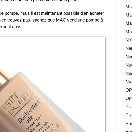
Ma
de pompe, mais il est maintenant possible d'en acheter
Ma
 n'en trouvez pas, sachez que MAC vend une pompe à
May
tement aussi.
Mor
NY
Na
Neo
Nu
Nud
Nu
OP
Om
PU
Pix
Pür
Re