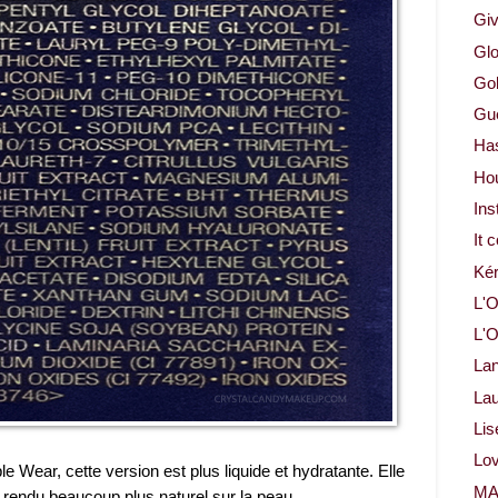
Gi
Glo
Gol
Gue
Ha
Ho
Ins
It 
Ké
L'O
L'O
La
Lau
Lis
Lov
e Wear, cette version est plus liquide et hydratante. Elle
M
 rendu beaucoup plus naturel sur la peau.