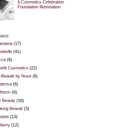
It Cosmetics Celebration
Foundation Illumination
ANDS:
stasia
(17)
abelle
(41)
cca
(8)
efit Cosmetics
(22)
-Beauté by Nuxe
(6)
oderma
(6)
otherm
(6)
e Beauty
(16)
nking Beauté
(3)
rjois
(13)
berry
(12)