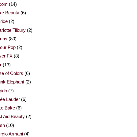
xom
(14)
ke Beauty
(6)
rice
(2)
rlotte Tilbury
(2)
rins
(80)
our Pop
(2)
ver FX
(8)
r
(13)
e of Colors
(6)
nk Elephant
(2)
qido
(7)
ée Lauder
(6)
ke Bake
(6)
st Aid Beauty
(2)
esh
(10)
rgio Armani
(4)