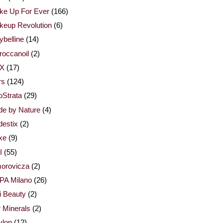
ke Up For Ever
(166)
keup Revolution
(6)
belline
(14)
occanoil
(2)
X
(17)
rs
(124)
Strata
(29)
de by Nature
(4)
estix
(2)
xe
(9)
I
(55)
orovicza
(2)
PA Milano
(26)
i Beauty
(2)
 Minerals
(2)
vlon
(12)