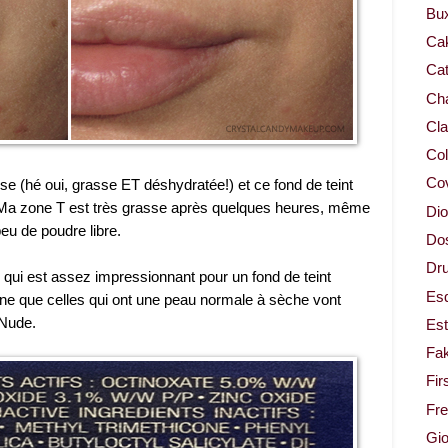
Bu
Ca
Cat
Cha
Cla
Col
Co
sse (hé oui, grasse ET déshydratée!) et ce fond de teint
. Ma zone T est très grasse après quelques heures, même
Dio
peu de poudre libre.
Dos
Dru
 qui est assez impressionnant pour un fond de teint
Es
aine que celles qui ont une peau normale à sèche vont
 Nude.
Est
Fa
Fir
Fr
Gio