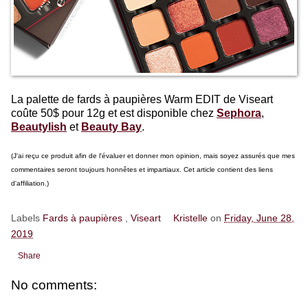
La palette de fards à paupières Warm EDIT de Viseart
coûte 50$ pour 12g et est disponible chez
Sephora
,
Beautylish
et
Beauty Bay
.
(J'ai reçu ce produit afin de l'évaluer et donner mon opinion, mais soyez assurés que mes
commentaires seront toujours honnêtes et impartiaux. Cet article contient des liens
d'affiliation.)
Labels
Fards à paupières
,
Viseart
Kristelle
on
Friday, June 28,
2019
Share
No comments: