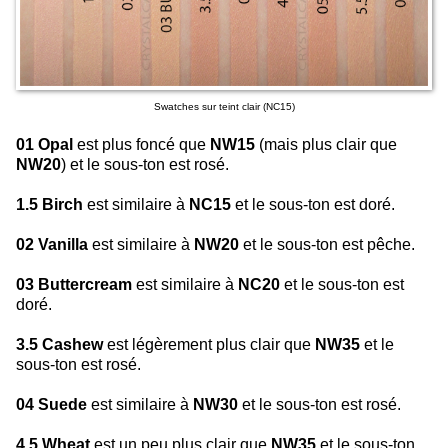
Swatches sur teint clair (NC15)
01 Opal
est plus foncé que
NW15
(mais plus clair que
NW20
) et le sous-ton est rosé.
1.5 Birch
est similaire à
NC15
et le sous-ton est doré.
02 Vanilla
est similaire à
NW20
et le sous-ton est pêche.
03 Buttercream
est similaire à
NC20
et le sous-ton est
doré.
3.5 Cashew
est légèrement plus clair que
NW35
et le
sous-ton est rosé.
04 Suede
est similaire à
NW30
et le sous-ton est rosé.
4.5 Wheat
est un peu plus clair que
NW35
et le sous-ton