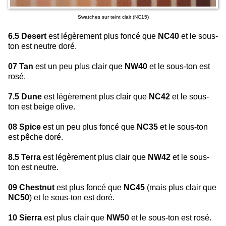
Swatches sur teint clair (NC15)
6.5 Desert
est légèrement plus foncé que
NC40
et le sous-
ton est neutre doré.
07 Tan
est un peu plus clair que
NW40
et le sous-ton est
rosé.
7.5 Dune
est légèrement plus clair que
NC42
et le sous-
ton est beige olive.
08 Spice
est un peu plus foncé que
NC35
et le sous-ton
est pêche doré.
8.5 Terra
est légèrement plus clair que
NW42
et le sous-
ton est neutre.
09 Chestnut
est plus foncé que
NC45
(mais plus clair que
NC50
) et le sous-ton est doré.
10 Sierra
est plus clair que
NW50
et le sous-ton est rosé.