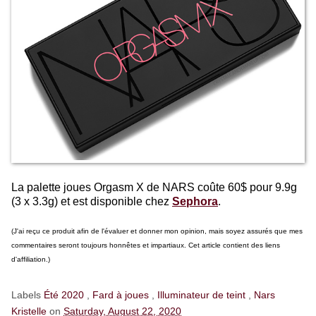
La palette joues Orgasm X de NARS coûte 60$ pour 9.9g
(3 x 3.3g) et est disponible chez
Sephora
.
(J'ai reçu ce produit afin de l'évaluer et donner mon opinion, mais soyez assurés que mes
commentaires seront toujours honnêtes et impartiaux. Cet article contient des liens
d'affiliation.)
Labels
Été 2020
,
Fard à joues
,
Illuminateur de teint
,
Nars
Kristelle
on
Saturday, August 22, 2020