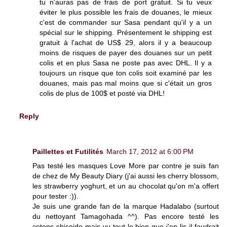
tu n'auras pas de frais de port gratuit. Si tu veux
éviter le plus possible les frais de douanes, le mieux
c'est de commander sur Sasa pendant qu'il y a un
spécial sur le shipping. Présentement le shipping est
gratuit à l'achat de US$ 29, alors il y a beaucoup
moins de risques de payer des douanes sur un petit
colis et en plus Sasa ne poste pas avec DHL. Il y a
toujours un risque que ton colis soit examiné par les
douanes, mais pas mal moins que si c'était un gros
colis de plus de 100$ et posté via DHL!
Reply
Paillettes et Futilités
March 17, 2012 at 6:00 PM
Pas testé les masques Love More par contre je suis fan
de chez de My Beauty Diary (j'ai aussi les cherry blossom,
les strawberry yoghurt, et un au chocolat qu'on m'a offert
pour tester :)).
Je suis une grande fan de la marque Hadalabo (surtout
du nettoyant Tamagohada ^^). Pas encore testé les
cotons shiseido mais vu tout le bien que j'en lis il faudrait