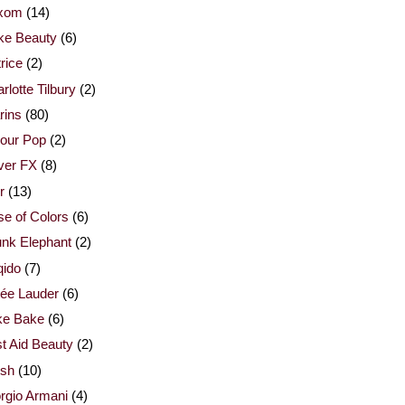
xom
(14)
ke Beauty
(6)
rice
(2)
rlotte Tilbury
(2)
rins
(80)
our Pop
(2)
ver FX
(8)
r
(13)
e of Colors
(6)
nk Elephant
(2)
qido
(7)
ée Lauder
(6)
ke Bake
(6)
st Aid Beauty
(2)
esh
(10)
rgio Armani
(4)