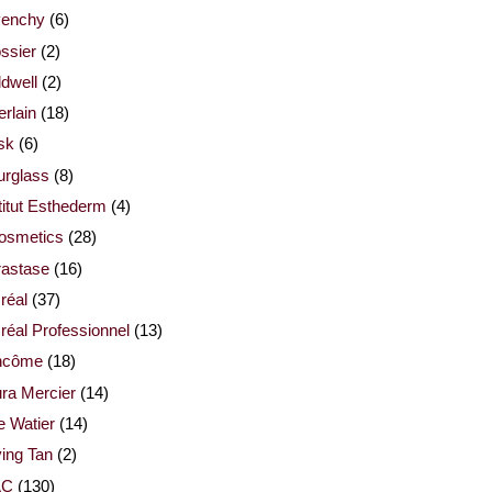
venchy
(6)
ssier
(2)
dwell
(2)
rlain
(18)
sk
(6)
urglass
(8)
titut Esthederm
(4)
cosmetics
(28)
rastase
(16)
réal
(37)
réal Professionnel
(13)
ncôme
(18)
ra Mercier
(14)
e Watier
(14)
ing Tan
(2)
AC
(130)