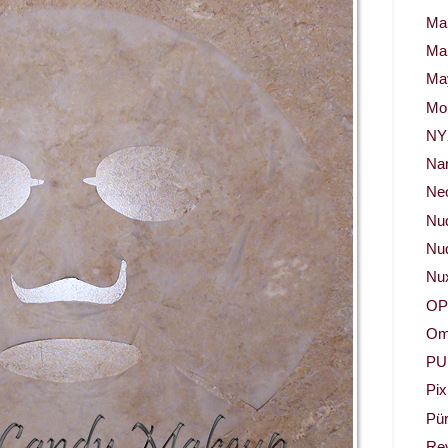
Ma
Ma
May
Mor
NY
Na
Neo
Nu
Nud
Nu
OP
Om
PU
Pix
Pür
Re