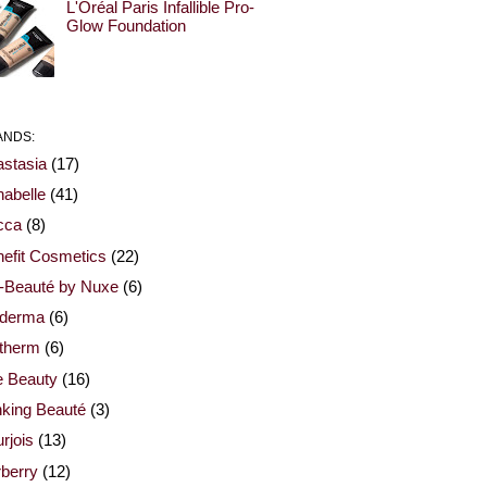
L'Oréal Paris Infallible Pro-
Glow Foundation
ANDS:
stasia
(17)
abelle
(41)
cca
(8)
efit Cosmetics
(22)
-Beauté by Nuxe
(6)
oderma
(6)
otherm
(6)
e Beauty
(16)
nking Beauté
(3)
rjois
(13)
berry
(12)