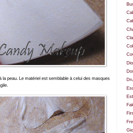
Bu
Ca
Cat
Cha
Cla
Col
Co
Dio
Dos
n à la peau. Le matériel est semblable à celui des masques
Dru
gile.
Es
Est
Fa
Fir
Fr
Gio