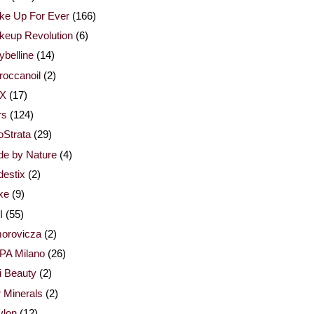
ke Up For Ever
(166)
keup Revolution
(6)
belline
(14)
occanoil
(2)
X
(17)
rs
(124)
Strata
(29)
de by Nature
(4)
estix
(2)
xe
(9)
I
(55)
orovicza
(2)
PA Milano
(26)
i Beauty
(2)
 Minerals
(2)
vlon
(12)