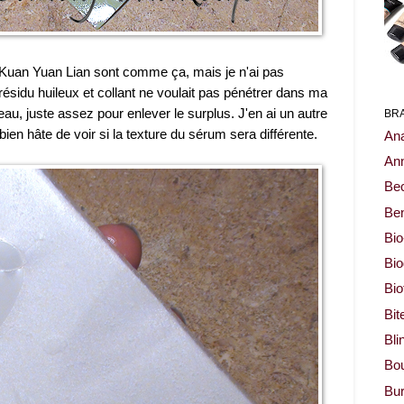
 Kuan Yuan Lian sont comme ça, mais je n'ai pas
 résidu huileux et collant ne voulait pas pénétrer dans ma
au, juste assez pour enlever le surplus. J'en ai un autre
BR
ien hâte de voir si la texture du sérum sera différente.
Ana
Ann
Be
Ben
Bio
Bi
Bi
Bit
Bli
Bou
Bur