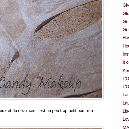
Gi
Glo
Gol
Gue
Ha
Ho
Ins
It 
Ké
L'O
L'O
La
Lau
ux et du nez mais il est un peu trop petit pour ma
Lis
Lov
M