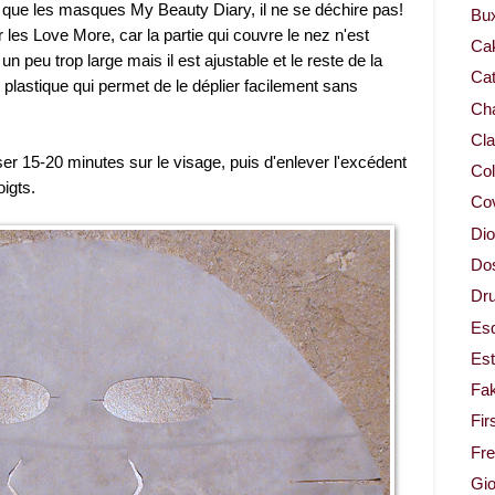
t que les masques My Beauty Diary, il ne se déchire pas!
Bu
r les Love More, car la partie qui couvre le nez n'est
Ca
n peu trop large mais il est ajustable et le reste de la
Cat
n plastique qui permet de le déplier facilement sans
Cha
Cla
 15-20 minutes sur le visage, puis d'enlever l'excédent
Col
igts.
Co
Dio
Dos
Dru
Es
Est
Fa
Fir
Fr
Gio