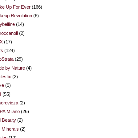
ke Up For Ever
(166)
keup Revolution
(6)
belline
(14)
occanoil
(2)
X
(17)
rs
(124)
Strata
(29)
de by Nature
(4)
estix
(2)
xe
(9)
I
(55)
orovicza
(2)
PA Milano
(26)
i Beauty
(2)
 Minerals
(2)
vlon
(12)