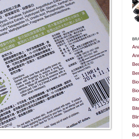
BR
Ana
Ann
Be
Ben
Bio
Bi
Bi
Bit
Bli
Bou
Bur