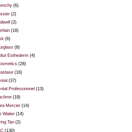
venchy
(6)
ssier
(2)
dwell
(2)
rlain
(18)
sk
(6)
urglass
(8)
titut Esthederm
(4)
cosmetics
(28)
rastase
(16)
réal
(37)
réal Professionnel
(13)
ncôme
(18)
ra Mercier
(14)
e Watier
(14)
ing Tan
(2)
AC
(130)