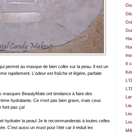
Gi
Glo
Gol
Gue
Ha
Ho
Ins
It 
ui permet au masque de bien coller sur la peau. Il est un
Ké
me rapidement. L'odeur est fraîche et légère, parfaite
L'O
L'O
es masques BeautyMate ont tendance à faire des
La
rème hydratante. Ce n'est pas bien grave, mais ceux
Lau
 font pas ça!
Lis
t hydrater la peau! Je le recommanderais à toutes celles
Lov
e. C'est aussi un must pour l'été car il réduit les
M