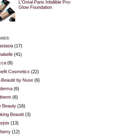
L'Oréal Paris Infallible Pro-
Glow Foundation
ANDS:
stasia
(17)
abelle
(41)
cca
(8)
efit Cosmetics
(22)
-Beauté by Nuxe
(6)
oderma
(6)
otherm
(6)
e Beauty
(16)
nking Beauté
(3)
rjois
(13)
berry
(12)