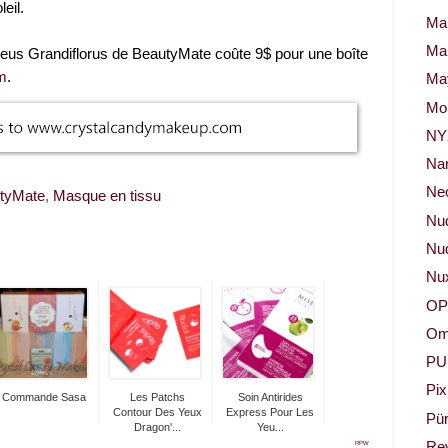
eil.
Ma
Ma
eus Grandiflorus de BeautyMate coûte 9$ pour une boîte
m
.
May
Mor
NY
Na
Neo
tyMate
,
Masque en tissu
Nu
Nud
Nu
OP
Om
PU
Pix
Commande Sasa
Les Patchs
Soin Antirides
Contour Des Yeux
Express Pour Les
Pür
Dragon'...
Yeu...
Re
RPW