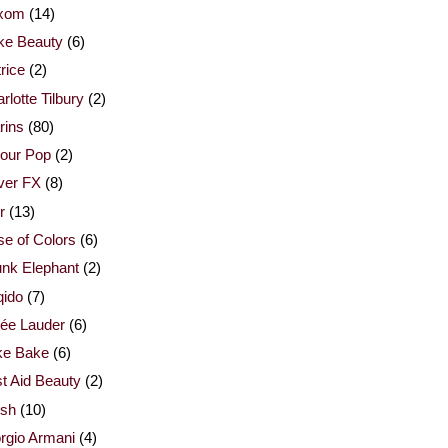
xom
(14)
ke Beauty
(6)
rice
(2)
rlotte Tilbury
(2)
rins
(80)
our Pop
(2)
ver FX
(8)
r
(13)
e of Colors
(6)
nk Elephant
(2)
qido
(7)
ée Lauder
(6)
ke Bake
(6)
st Aid Beauty
(2)
esh
(10)
rgio Armani
(4)