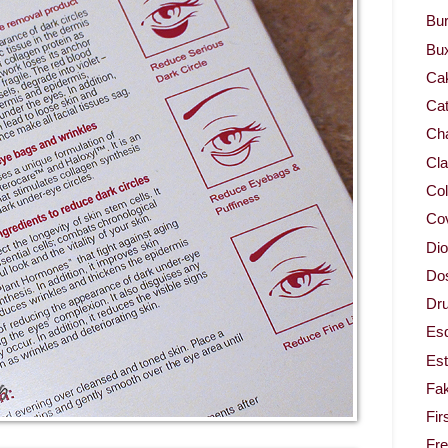
Bur
Bu
Ca
Cat
Cha
Cla
Col
Co
Dio
Dos
Dru
Es
Est
Fa
Fir
Fr