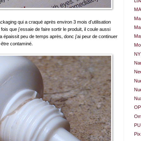
Lov
M
Ma
ckaging qui a craqué après environ 3 mois d'utilisation
Ma
ois que j'essaie de faire sortir le produit, il coule aussi
 a épaissit peu de temps après, donc j'ai peur de continuer
May
ut-être contaminé.
Mor
NY
Na
Neo
Nu
Nud
Nu
OP
Om
PU
Pix