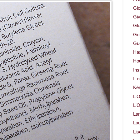
Gio
Gi
Glo
Gol
Gue
Ha
Ho
Ins
It 
Ké
L'O
L'O
La
Lau
Lis