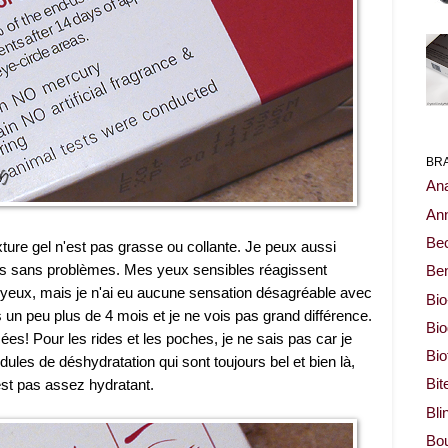
BR
Ana
Ann
Be
exture gel n'est pas grasse ou collante. Je peux aussi
us sans problèmes. Mes yeux sensibles réagissent
Ben
s yeux, mais je n'ai eu aucune sensation désagréable avec
Bio
is un peu plus de 4 mois et je ne vois pas grand différence.
Bi
es! Pour les rides et les poches, je ne sais pas car je
Bi
idules de déshydratation qui sont toujours bel et bien là,
'est pas assez hydratant.
Bit
Bli
Bou