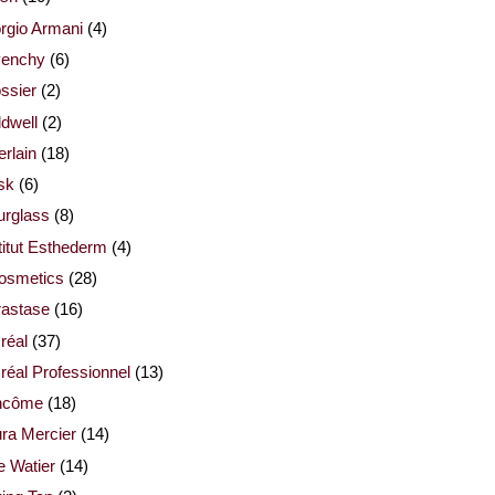
rgio Armani
(4)
venchy
(6)
ssier
(2)
dwell
(2)
rlain
(18)
sk
(6)
urglass
(8)
titut Esthederm
(4)
cosmetics
(28)
rastase
(16)
réal
(37)
réal Professionnel
(13)
ncôme
(18)
ra Mercier
(14)
e Watier
(14)