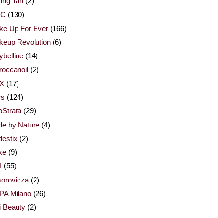
ing Tan
(2)
AC
(130)
ke Up For Ever
(166)
keup Revolution
(6)
belline
(14)
occanoil
(2)
X
(17)
rs
(124)
Strata
(29)
de by Nature
(4)
estix
(2)
xe
(9)
I
(55)
orovicza
(2)
PA Milano
(26)
i Beauty
(2)