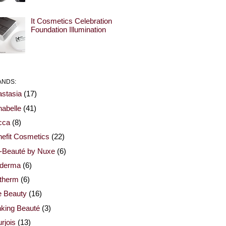
It Cosmetics Celebration
Foundation Illumination
ANDS:
stasia
(17)
abelle
(41)
cca
(8)
efit Cosmetics
(22)
-Beauté by Nuxe
(6)
oderma
(6)
otherm
(6)
e Beauty
(16)
nking Beauté
(3)
rjois
(13)