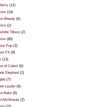
berry
(12)
xom
(14)
ke Beauty
(6)
rice
(2)
rlotte Tilbury
(2)
rins
(80)
our Pop
(2)
ver FX
(8)
r
(13)
e of Colors
(6)
nk Elephant
(2)
qido
(7)
ée Lauder
(6)
ke Bake
(6)
st Aid Beauty
(2)
esh
(10)