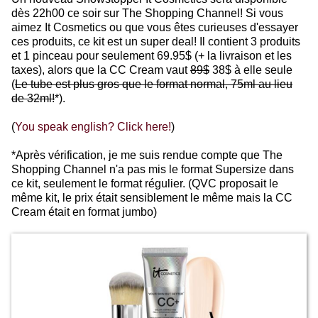
dès 22h00 ce soir sur The Shopping Channel! Si vous
aimez It Cosmetics ou que vous êtes curieuses d'essayer
ces produits, ce kit est un super deal! Il contient 3 produits
et 1 pinceau pour seulement 69.95$ (+ la livraison et les
taxes), alors que la CC Cream vaut
89$
38$ à elle seule
(
Le tube est plus gros que le format normal, 75ml au lieu
de 32ml!
*).
(
You speak english? Click here!
)
*Après vérification, je me suis rendue compte que The
Shopping Channel n'a pas mis le format Supersize dans
ce kit, seulement le format régulier. (QVC proposait le
même kit, le prix était sensiblement le même mais la CC
Cream était en format jumbo)