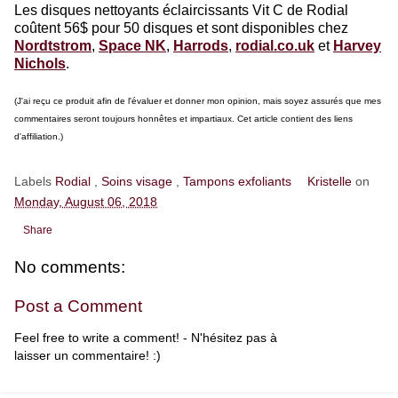
Les disques nettoyants éclaircissants Vit C de Rodial
coûtent 56$ pour 50 disques et sont disponibles chez
Nordtstrom
,
Space NK
,
Harrods
,
rodial.co.uk
et
Harvey
Nichols
.
(J'ai reçu ce produit afin de l'évaluer et donner mon opinion, mais soyez assurés que mes
commentaires seront toujours honnêtes et impartiaux. Cet article contient des liens
d'affiliation.)
Labels
Rodial
,
Soins visage
,
Tampons exfoliants
Kristelle
on
Monday, August 06, 2018
Share
No comments:
Post a Comment
Feel free to write a comment! - N'hésitez pas à
laisser un commentaire! :)