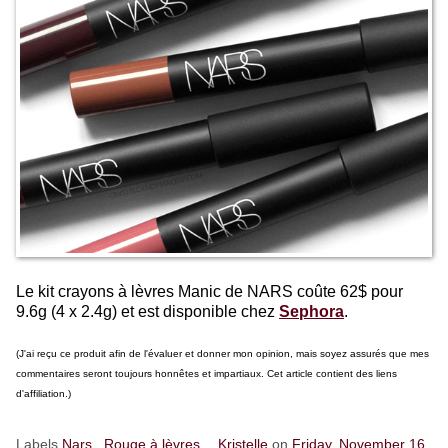
Le kit crayons à lèvres Manic de NARS coûte 62$ pour
9.6g (4 x 2.4g) et est disponible chez
Sephora
.
(J'ai reçu ce produit afin de l'évaluer et donner mon opinion, mais soyez assurés que mes
commentaires seront toujours honnêtes et impartiaux. Cet article contient des liens
d'affiliation.)
Labels
Nars
,
Rouge à lèvres
Kristelle
on
Friday, November 16,