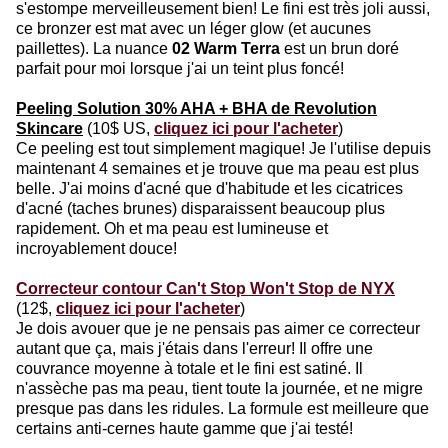
s'estompe merveilleusement bien! Le fini est très joli aussi,
ce bronzer est mat avec un léger glow (et aucunes
paillettes). La nuance
02 Warm Terra
est un brun doré
parfait pour moi lorsque j'ai un teint plus foncé!
Peeling Solution 30% AHA + BHA de Revolution
Skincare
(10$ US,
cliquez ici pour l'acheter
)
Ce peeling est tout simplement magique! Je l'utilise depuis
maintenant 4 semaines et je trouve que ma peau est plus
belle. J'ai moins d'acné que d'habitude et les cicatrices
d'acné (taches brunes) disparaissent beaucoup plus
rapidement. Oh et ma peau est lumineuse et
incroyablement douce!
Correcteur contour Can't Stop Won't Stop de NYX
(12$,
cliquez ici pour l'acheter
)
Je dois avouer que je ne pensais pas aimer ce correcteur
autant que ça, mais j'étais dans l'erreur! Il offre une
couvrance moyenne à totale et le fini est satiné. Il
n'assèche pas ma peau, tient toute la journée, et ne migre
presque pas dans les ridules. La formule est meilleure que
certains anti-cernes haute gamme que j'ai testé!