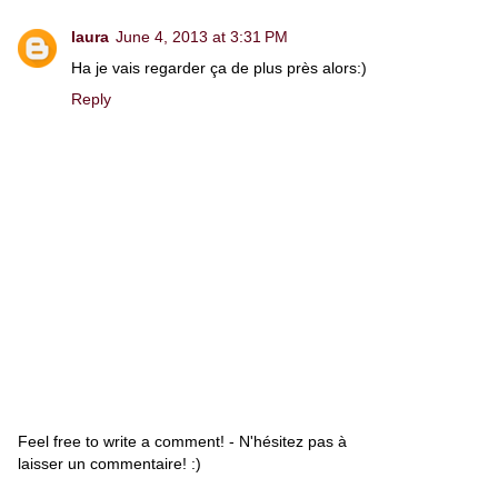
laura
June 4, 2013 at 3:31 PM
Ha je vais regarder ça de plus près alors:)
Reply
Feel free to write a comment! - N'hésitez pas à
laisser un commentaire! :)