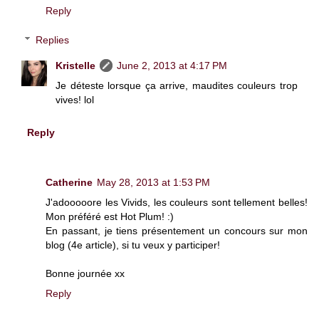
Reply
Replies
Kristelle
June 2, 2013 at 4:17 PM
Je déteste lorsque ça arrive, maudites couleurs trop
vives! lol
Reply
Catherine
May 28, 2013 at 1:53 PM
J'adooooore les Vivids, les couleurs sont tellement belles!
Mon préféré est Hot Plum! :)
En passant, je tiens présentement un concours sur mon
blog (4e article), si tu veux y participer!
Bonne journée xx
Reply