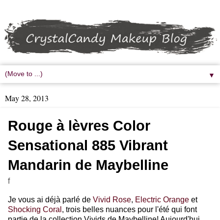
▼
May 28, 2013
Rouge à lèvres Color
Sensational 885 Vibrant
Mandarin de Maybelline
f
Je vous ai déjà parlé de
Vivid Rose
,
Electric Orange
et
Shocking Coral
, trois belles nuances pour l'été qui font
partie de la collection Vivids de Maybelline! Aujourd'hui,