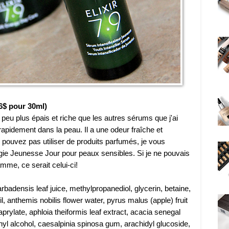
6$ pour 30ml)
peu plus épais et riche que les autres sérums que j'ai
rapidement dans la peau. Il a une odeur fraîche et
 pouvez pas utiliser de produits parfumés, je vous
gie Jeunesse Jour pour peaux sensibles. Si je ne pouvais
mme, ce serait celui-ci!
rbadensis leaf juice, methylpropanediol, glycerin, betaine,
anthemis nobilis flower water, pyrus malus (apple) fruit
aprylate, aphloia theiformis leaf extract, acacia senegal
yl alcohol, caesalpinia spinosa gum, arachidyl glucoside,