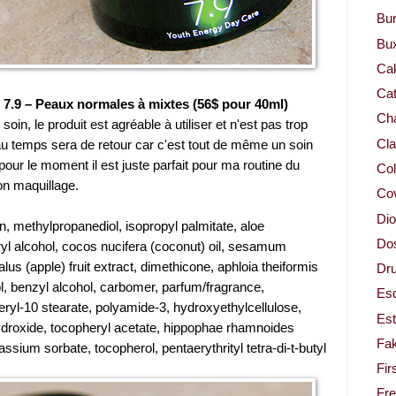
Bur
Bu
Ca
Cat
 7.9 – Peaux normales à mixtes (56$ pour 40ml)
Cha
soin, le produit est agréable à utiliser et n'est pas trop
Cla
eau temps sera de retour car c'est tout de même un soin
pour le moment il est juste parfait pour ma routine du
Col
on maquillage.
Co
Dio
n, methylpropanediol, isopropyl palmitate, aloe
Dos
aryl alcohol, cocos nucifera (coconut) oil, sesamum
us (apple) fruit extract, dimethicone, aphloia theiformis
Dru
ol, benzyl alcohol, carbomer, parfum/fragrance,
Es
ryl-10 stearate, polyamide-3, hydroxyethylcellulose,
Est
droxide, tocopheryl acetate, hippophae rhamnoides
Fa
assium sorbate, tocopherol, pentaerythrityl tetra-di-t-butyl
Fir
Fr