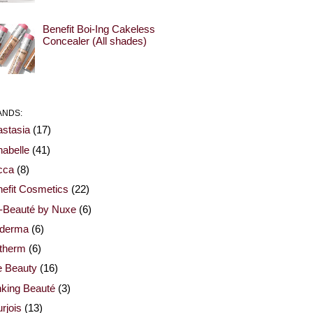
Benefit Boi-Ing Cakeless
Concealer (All shades)
ANDS:
stasia
(17)
abelle
(41)
cca
(8)
efit Cosmetics
(22)
-Beauté by Nuxe
(6)
oderma
(6)
otherm
(6)
e Beauty
(16)
nking Beauté
(3)
rjois
(13)