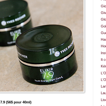
Gio
Gi
Glo
Gol
Gue
Ha
Ho
Ins
It 
Ké
L'O
L'O
La
Lau
Lis
 7.9 (56$ pour 40ml)