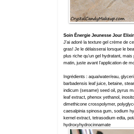
Soin Énergie Jeunesse Jour Elixir
J'ai adoré la texture gel crème de ce 
gras! Je le délaisserai lorsque le b
plus riche qu'un gel hydratant, mais 
matin, juste avant l'application de m
Ingrédients : aqua/water/eau, glyceri
barbadensis leaf juice, betaine, ste
indicum (sesame) seed oil, pyrus mal
leaf extract, phenox yethanol, inosit
dimethicone crosspolymer, polyglyce
caesalpinia spinosa gum, sodium hy
kernel extract, tetrasodium edta, pot
hydroxyhydrocinnamate