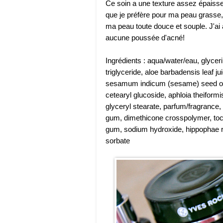
Ce soin a une texture assez épaisse 
que je préfère pour ma peau grasse, 
ma peau toute douce et souple. J'ai a
aucune poussée d'acné!
Ingrédients : aqua/water/eau, glyceri
triglyceride, aloe barbadensis leaf ju
sesamum indicum (sesame) seed oil, 
cetearyl glucoside, aphloia theiformi
glyceryl stearate, parfum/fragrance,
gum, dimethicone crosspolymer, tocop
gum, sodium hydroxide, hippophae r
sorbate