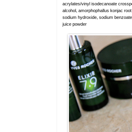
acrylates/vinyl isodecanoate crossp
alcohol, amorphophallus konjac root 
sodium hydroxide, sodium benzoate, 
juice powder