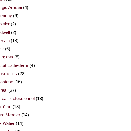
rgio Armani
(4)
venchy
(6)
ssier
(2)
dwell
(2)
rlain
(18)
sk
(6)
urglass
(8)
titut Esthederm
(4)
cosmetics
(28)
rastase
(16)
réal
(37)
réal Professionnel
(13)
ncôme
(18)
ra Mercier
(14)
e Watier
(14)