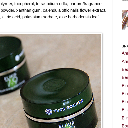
olymer, tocopherol, tetrasodium edta, parfum/fragrance,
powder, xanthan gum, calendula officinalis flower extract,
citric acid, potassium sorbate, aloe barbadensis leaf
BR
Ana
Ann
Be
Ben
Bio
Bi
Bi
Bit
Bli
Bou