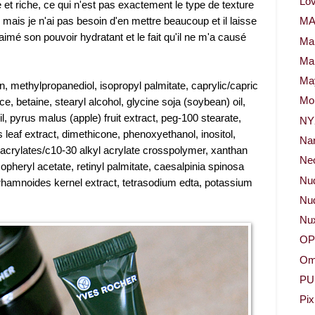
Lov
et riche, ce qui n'est pas exactement le type de texture
mais je n'ai pas besoin d'en mettre beaucoup et il laisse
M
imé son pouvoir hydratant et le fait qu'il ne m'a causé
Ma
Ma
May
n, methylpropanediol, isopropyl palmitate, caprylic/capric
Mor
ice, betaine, stearyl alcohol, glycine soja (soybean) oil,
pyrus malus (apple) fruit extract, peg-100 stearate,
NY
s leaf extract, dimethicone, phenoxyethanol, inositol,
Na
 acrylates/c10-30 alkyl acrylate crosspolymer, xanthan
Neo
heryl acetate, retinyl palmitate, caesalpinia spinosa
Nu
hamnoides kernel extract, tetrasodium edta, potassium
Nud
Nu
OP
Om
PU
Pix