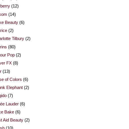
berry
(12)
xom
(14)
ke Beauty
(6)
rice
(2)
rlotte Tilbury
(2)
rins
(80)
our Pop
(2)
ver FX
(8)
r
(13)
e of Colors
(6)
nk Elephant
(2)
qido
(7)
ée Lauder
(6)
ke Bake
(6)
st Aid Beauty
(2)
esh
(10)