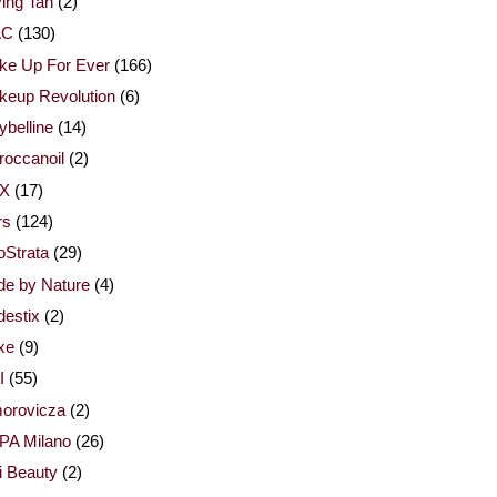
ing Tan
(2)
AC
(130)
ke Up For Ever
(166)
keup Revolution
(6)
belline
(14)
occanoil
(2)
X
(17)
rs
(124)
Strata
(29)
de by Nature
(4)
estix
(2)
xe
(9)
I
(55)
orovicza
(2)
PA Milano
(26)
i Beauty
(2)