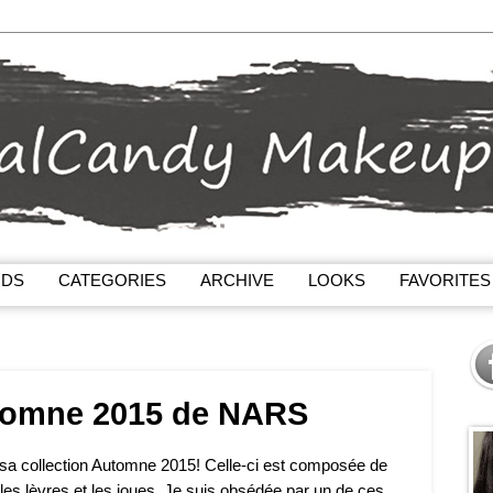
NDS
CATEGORIES
ARCHIVE
LOOKS
FAVORITES
utomne 2015 de NARS
 sa collection Automne 2015! Celle-ci est composée de
les lèvres et les joues. Je suis obsédée par un de ces