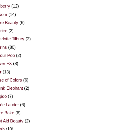
berry
(12)
xom
(14)
ke Beauty
(6)
rice
(2)
rlotte Tilbury
(2)
rins
(80)
our Pop
(2)
ver FX
(8)
r
(13)
e of Colors
(6)
nk Elephant
(2)
qido
(7)
ée Lauder
(6)
ke Bake
(6)
st Aid Beauty
(2)
esh
(10)