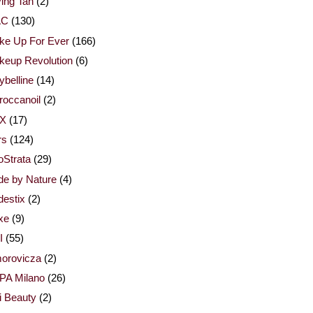
ing Tan
(2)
AC
(130)
ke Up For Ever
(166)
keup Revolution
(6)
belline
(14)
occanoil
(2)
X
(17)
rs
(124)
Strata
(29)
de by Nature
(4)
estix
(2)
xe
(9)
I
(55)
orovicza
(2)
PA Milano
(26)
i Beauty
(2)