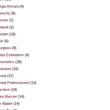
rgio Armani
(4)
venchy
(6)
ssier
(2)
dwell
(2)
rlain
(18)
sk
(6)
urglass
(8)
titut Esthederm
(4)
cosmetics
(28)
rastase
(16)
réal
(37)
réal Professionnel
(13)
ncôme
(18)
ra Mercier
(14)
e Watier
(14)