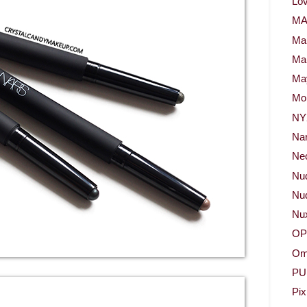
Lov
M
Ma
Ma
May
Mor
NY
Na
Neo
Nu
Nud
Nu
OP
Om
PU
Pix