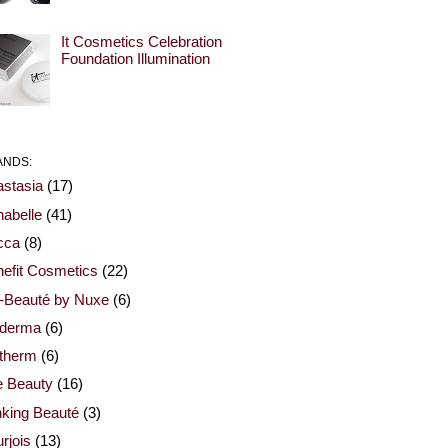
It Cosmetics Celebration
Foundation Illumination
ANDS:
stasia
(17)
abelle
(41)
cca
(8)
efit Cosmetics
(22)
-Beauté by Nuxe
(6)
oderma
(6)
otherm
(6)
e Beauty
(16)
nking Beauté
(3)
rjois
(13)