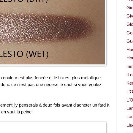
Gio
Gi
Glo
Gol
Gue
Ha
Ho
Ins
It 
 couleur est plus foncée et le fini est plus métallique.
Ké
, donc ce n'est pas une nécessité sauf si vous voulez
L'O
L'O
ment j'y penserais à deux fois avant d'acheter un fard à
La
 en vaut la peine!
Lau
Lis