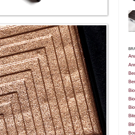
BR
Ana
Ann
Be
Ben
Bio
Bi
Bi
Bit
Bli
Bou