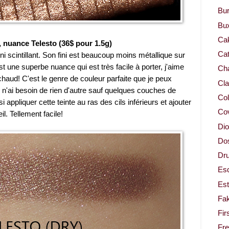
Bur
Bu
Ca
 nuance Telesto (36$ pour 1.5g)
Cat
i scintillant. Son fini est beaucoup moins métallique sur
 une superbe nuance qui est très facile à porter, j'aime
Cha
 chaud! C'est le genre de couleur parfaite que je peux
Cla
, je n'ai besoin de rien d'autre sauf quelques couches de
Col
i appliquer cette teinte au ras des cils inférieurs et ajouter
Co
il. Tellement facile!
Dio
Dos
Dru
Es
Est
Fa
Fir
Fr