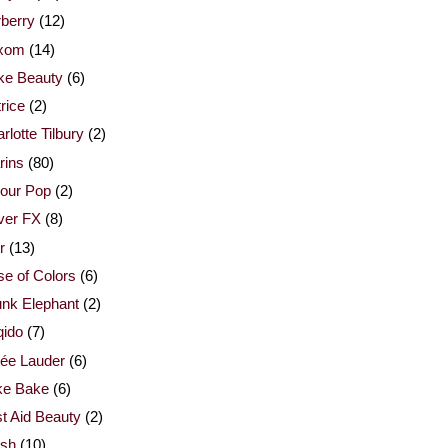
berry
(12)
xom
(14)
ke Beauty
(6)
rice
(2)
rlotte Tilbury
(2)
rins
(80)
our Pop
(2)
ver FX
(8)
r
(13)
e of Colors
(6)
nk Elephant
(2)
qido
(7)
ée Lauder
(6)
ke Bake
(6)
st Aid Beauty
(2)
esh
(10)