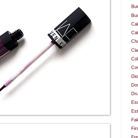
Bur
Bu
Ca
Cat
Cha
Cla
Col
Co
Dio
Dos
Dru
Es
Est
Fa
Fir
Fr