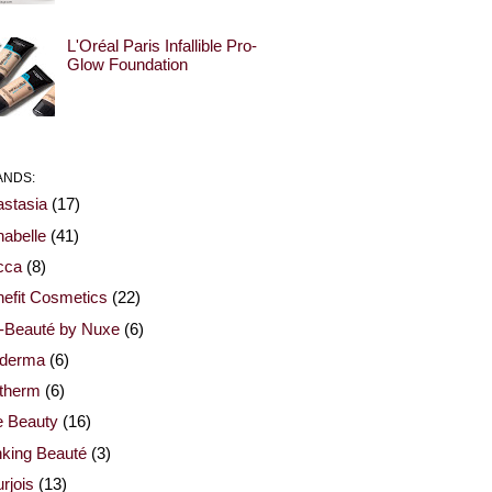
L'Oréal Paris Infallible Pro-
Glow Foundation
ANDS:
stasia
(17)
abelle
(41)
cca
(8)
efit Cosmetics
(22)
-Beauté by Nuxe
(6)
oderma
(6)
otherm
(6)
e Beauty
(16)
nking Beauté
(3)
rjois
(13)