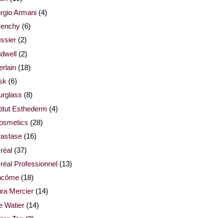
rgio Armani
(4)
venchy
(6)
ssier
(2)
dwell
(2)
rlain
(18)
sk
(6)
urglass
(8)
titut Esthederm
(4)
cosmetics
(28)
rastase
(16)
réal
(37)
réal Professionnel
(13)
ncôme
(18)
ra Mercier
(14)
e Watier
(14)