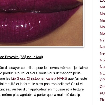
Lov
M
Ma
Ma
May
Mor
NY
Na
Neo
ance Provoke (35$ pour 6ml)
Nu
Nud
âte d'essayer ce brillant pour les lèvres même si je n'aime
de produit. Pourquoi alors, vous vous demandez peut-
Nu
doré les
Lip Gloss Christopher Kane x NARS
que j'ai testé
OP
ini mouillé et la formule n'est pas trop collante! Celui-ci
Om
n pinceau au lieu d'un applicateur en mousse et la texture
PU
de même plus agréable à porter que la majorité des lip
Pix