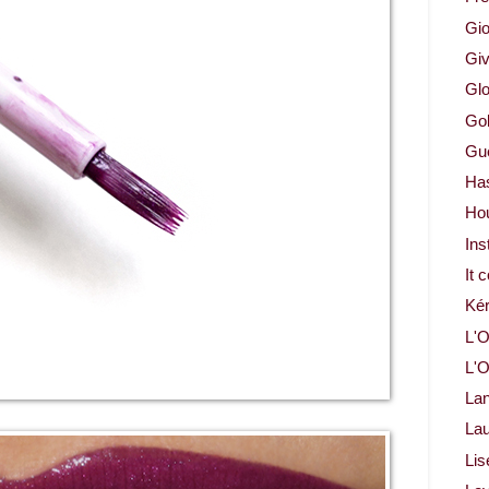
Gio
Gi
Glo
Gol
Gue
Ha
Ho
Ins
It 
Ké
L'O
L'O
La
Lau
Lis