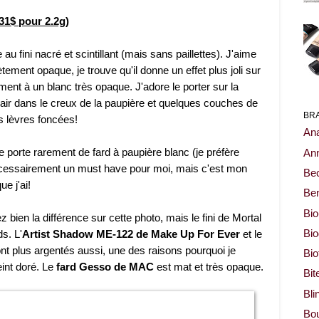
31$ pour 2.2g)
au fini nacré et scintillant (mais sans paillettes). J'aime
ètement opaque, je trouve qu'il donne un effet plus joli sur
ent à un blanc très opaque. J'adore le porter sur la
lair dans le creux de la paupière et quelques couches de
BR
 lèvres foncées!
Ana
e porte rarement de fard à paupière blanc (je préfère
Ann
écessairement un must have pour moi, mais c'est mon
Be
e j'ai!
Ben
Bio
 bien la différence sur cette photo, mais le fini de Mortal
ds. L'
Artist Shadow ME-122 de Make Up For Ever
et le
Bi
nt plus argentés aussi, une des raisons pourquoi je
Bi
int doré. Le
fard Gesso de MAC
est mat et très opaque.
Bit
Bli
Bou