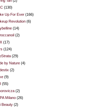
ing Tan
(2)
AC
(130)
ke Up For Ever
(166)
keup Revolution
(6)
belline
(14)
occanoil
(2)
X
(17)
rs
(124)
Strata
(29)
de by Nature
(4)
estix
(2)
xe
(9)
I
(55)
orovicza
(2)
PA Milano
(26)
i Beauty
(2)