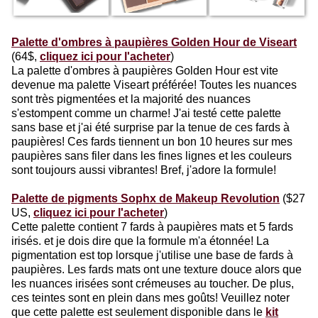
Palette d'ombres à paupières Golden Hour de Viseart
(64$,
cliquez ici pour l'acheter
)
La palette d'ombres à paupières Golden Hour est vite
devenue ma palette Viseart préférée! Toutes les nuances
sont très pigmentées et la majorité des nuances
s'estompent comme un charme! J'ai testé cette palette
sans base et j'ai été surprise par la tenue de ces fards à
paupières! Ces fards tiennent un bon 10 heures sur mes
paupières sans filer dans les fines lignes et les couleurs
sont toujours aussi vibrantes! Bref, j'adore la formule!
Palette de pigments Sophx de Makeup Revolution
($27
US,
cliquez ici pour l'acheter
)
Cette palette contient 7 fards à paupières mats et 5 fards
irisés. et je dois dire que la formule m'a étonnée! La
pigmentation est top lorsque j'utilise une base de fards à
paupières. Les fards mats ont une texture douce alors que
les nuances irisées sont crémeuses au toucher. De plus,
ces teintes sont en plein dans mes goûts! Veuillez noter
que cette palette est seulement disponible dans le
kit