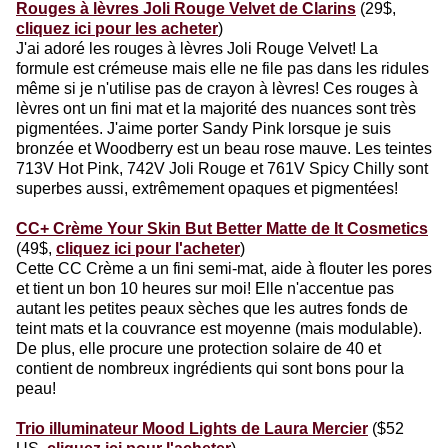
Rouges à lèvres Joli Rouge Velvet de Clarins
(29$,
cliquez ici pour les acheter
)
J'ai adoré les rouges à lèvres Joli Rouge Velvet! La
formule est crémeuse mais elle ne file pas dans les ridules
même si je n'utilise pas de crayon à lèvres! Ces rouges à
lèvres ont un fini mat et la majorité des nuances sont très
pigmentées. J'aime porter Sandy Pink lorsque je suis
bronzée et Woodberry est un beau rose mauve. Les teintes
713V Hot Pink, 742V Joli Rouge et 761V Spicy Chilly sont
superbes aussi, extrêmement opaques et pigmentées!
CC+ Crème Your Skin But Better Matte de It Cosmetics
(49$,
cliquez ici pour l'acheter
)
Cette CC Crème a un fini semi-mat, aide à flouter les pores
et tient un bon 10 heures sur moi! Elle n'accentue pas
autant les petites peaux sèches que les autres fonds de
teint mats et la couvrance est moyenne (mais modulable).
De plus, elle procure une protection solaire de 40 et
contient de nombreux ingrédients qui sont bons pour la
peau!
Trio illuminateur Mood Lights de Laura Mercier
($52