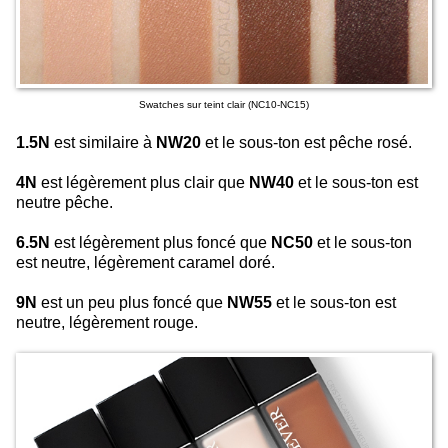
Swatches sur teint clair (NC10-NC15)
1.5N
est similaire à
NW20
et le sous-ton est pêche rosé.
4N
est légèrement plus clair que
NW40
et le sous-ton est
neutre pêche.
6.5N
est légèrement plus foncé que
NC50
et le sous-ton
est neutre, légèrement caramel doré.
9N
est un peu plus foncé que
NW55
et le sous-ton est
neutre, légèrement rouge.