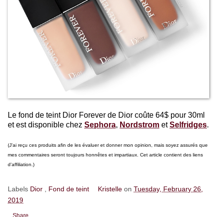
Le fond de teint Dior Forever de Dior coûte 64$ pour 30ml
et est disponible chez
Sephora
,
Nordstrom
et
Selfridges
.
(J'ai reçu ces produits afin de les évaluer et donner mon opinion, mais soyez assurés que
mes commentaires seront toujours honnêtes et impartiaux. Cet article contient des liens
d'affiliation.)
Labels
Dior
,
Fond de teint
Kristelle
on
Tuesday, February 26,
2019
Share