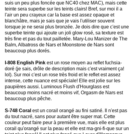
suis un peu plus foncée que NC40 chez MAC), mais cette
teinte sera superbe sur les teints clairs! Bref, sur moi il a
l'air un peu crayeux car la base est assez opaque et
blanchâtre, mais je sais que je vais l'utiliser souvent
lorsque je ne serai plus bronzée. Je dois dire que c'est une
superbe teinte qui ajoute un joli glow rosé, sa texture est
très fine et pas du tout pailletée. Mary-Lou Manizer de The
Balm, Albatross de Nars et Moonstone de Nars sont
beaucoup plus dorés.
I-808 English Pink
est un rose moyen au reflet fuchsia-
doré (je sais, drôle de description mais c'est vraiment ça!
lol). Sur moi c'est un rose très froid et le reflet est assez
intense, cette nuance est spéciale! Elle est jolie sur les
paupières aussi. Luminous Flush d'Hourglass est
beaucoup moins nacré et moins vif, Orgasm de Nars est
beaucoup plus pêche.
S-748 Coral
est un corail orangé au fini satiné. Il n'est pas
du tout nacré, sans pour autant être super mat. Cette
couleur peut faire peur à première vue, mais elle est plus
corail qu'orangé sur la peau et elle est ma-gni-fi-que sur un