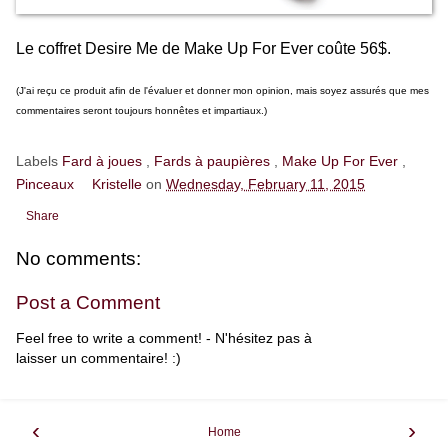
Le coffret Desire Me de Make Up For Ever coûte 56$.
(J'ai reçu ce produit afin de l'évaluer et donner mon opinion, mais soyez assurés que mes
commentaires seront toujours honnêtes et impartiaux.)
Labels
Fard à joues
,
Fards à paupières
,
Make Up For Ever
,
Pinceaux
Kristelle
on
Wednesday, February 11, 2015
Share
No comments:
Post a Comment
Feel free to write a comment! - N'hésitez pas à
laisser un commentaire! :)
‹
›
Home