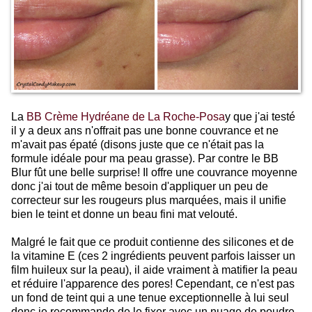
La
BB Crème Hydréane de La Roche-Posa
y que j'ai testé
il y a deux ans n'offrait pas une bonne couvrance et ne
m'avait pas épaté (disons juste que ce n'était pas la
formule idéale pour ma peau grasse). Par contre le BB
Blur fût une belle surprise! Il offre une couvrance moyenne
donc j'ai tout de même besoin d'appliquer un peu de
correcteur sur les rougeurs plus marquées, mais il unifie
bien le teint et donne un beau fini mat velouté.
Malgré le fait que ce produit contienne des silicones et de
la vitamine E (ces 2 ingrédients peuvent parfois laisser un
film huileux sur la peau), il aide vraiment à matifier la peau
et réduire l'apparence des pores! Cependant, ce n'est pas
un fond de teint qui a une tenue exceptionnelle à lui seul
donc je recommande de le fixer avec un nuage de poudre,