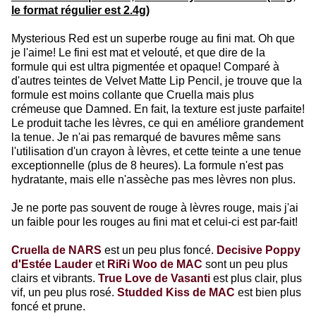
le format régulier est 2.4g)
Mysterious Red est un superbe rouge au fini mat. Oh que
je l'aime! Le fini est mat et velouté, et que dire de la
formule qui est ultra pigmentée et opaque! Comparé à
d'autres teintes de Velvet Matte Lip Pencil, je trouve que la
formule est moins collante que Cruella mais plus
crémeuse que Damned. En fait, la texture est juste parfaite!
Le produit tache les lèvres, ce qui en améliore grandement
la tenue. Je n'ai pas remarqué de bavures même sans
l'utilisation d'un crayon à lèvres, et cette teinte a une tenue
exceptionnelle (plus de 8 heures). La formule n'est pas
hydratante, mais elle n'assèche pas mes lèvres non plus.
Je ne porte pas souvent de rouge à lèvres rouge, mais j'ai
un faible pour les rouges au fini mat et celui-ci est par-fait!
Cruella de NARS
est un peu plus foncé.
Decisive Poppy
d'Estée Lauder
et
RiRi Woo de MAC
sont un peu plus
clairs et vibrants.
True Love de Vasanti
est plus clair, plus
vif, un peu plus rosé.
Studded Kiss de MAC
est bien plus
foncé et prune.