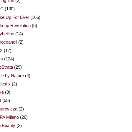
ing Tan
(2)
AC
(130)
ke Up For Ever
(166)
keup Revolution
(6)
belline
(14)
occanoil
(2)
X
(17)
rs
(124)
Strata
(29)
de by Nature
(4)
estix
(2)
xe
(9)
I
(55)
orovicza
(2)
PA Milano
(26)
i Beauty
(2)