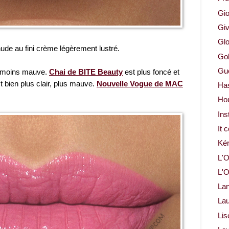
Gio
Gi
Glo
de au fini crème légèrement lustré.
Gol
Gue
r, moins mauve.
Chai de BITE Beauty
est plus foncé et
t bien plus clair, plus mauve.
Nouvelle Vogue de MAC
Ha
Ho
Ins
It 
Ké
L'O
L'O
La
Lau
Lis