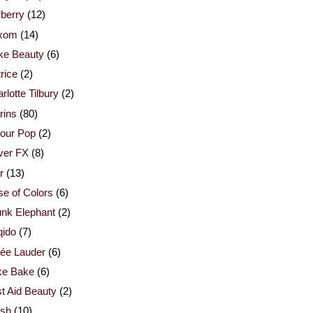
berry
(12)
xom
(14)
ke Beauty
(6)
rice
(2)
rlotte Tilbury
(2)
rins
(80)
our Pop
(2)
ver FX
(8)
r
(13)
e of Colors
(6)
nk Elephant
(2)
qido
(7)
ée Lauder
(6)
ke Bake
(6)
st Aid Beauty
(2)
esh
(10)