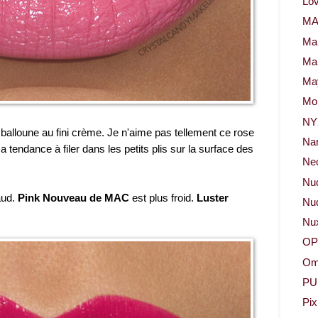
Lov
M
Ma
Ma
May
Mor
NY
alloune au fini crème. Je n'aime pas tellement ce rose
Na
tendance à filer dans les petits plis sur la surface des
Neo
Nu
aud.
Pink Nouveau de MAC
est plus froid.
Luster
Nud
Nu
OP
Om
PU
Pix