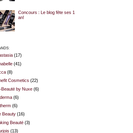
Concours : Le blog fête ses 1
an!
ANDS:
stasia
(17)
abelle
(41)
cca
(8)
efit Cosmetics
(22)
-Beauté by Nuxe
(6)
oderma
(6)
otherm
(6)
e Beauty
(16)
nking Beauté
(3)
rjois
(13)