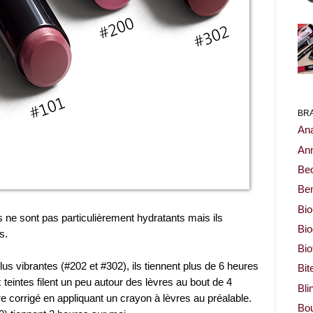
BR
Ana
Ann
Be
Ben
Bio
Ils ne sont pas particulièrement hydratants mais ils
Bi
s.
Bi
lus vibrantes (#202 et #302), ils tiennent plus de 6 heures
Bit
teintes filent un peu autour des lèvres au bout de 4
Bli
re corrigé en appliquant un crayon à lèvres au préalable.
Bou