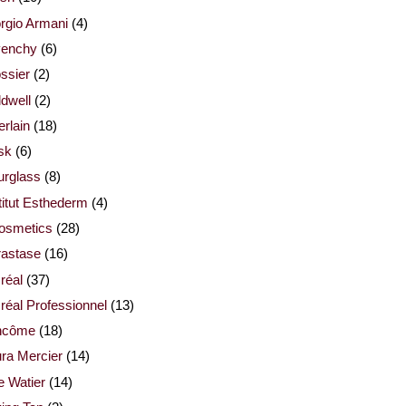
rgio Armani
(4)
venchy
(6)
ssier
(2)
dwell
(2)
rlain
(18)
sk
(6)
urglass
(8)
titut Esthederm
(4)
cosmetics
(28)
rastase
(16)
réal
(37)
réal Professionnel
(13)
ncôme
(18)
ra Mercier
(14)
e Watier
(14)