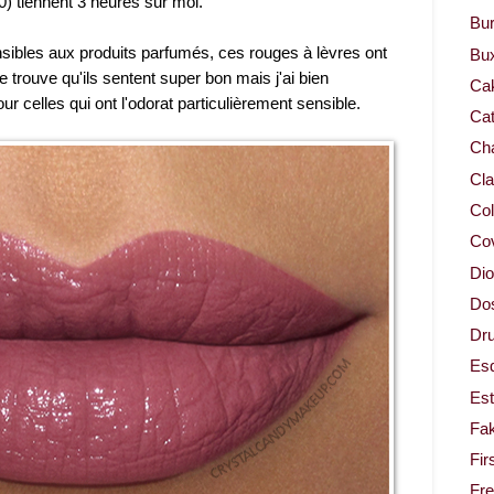
0) tiennent 3 heures sur moi.
Bur
nsibles aux produits parfumés, ces rouges à lèvres ont
Bu
e trouve qu'ils sentent super bon mais j'ai bien
Ca
our celles qui ont l'odorat particulièrement sensible.
Cat
Cha
Cla
Col
Co
Dio
Dos
Dru
Es
Est
Fa
Fir
Fr