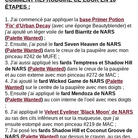
ÉTAPES :
1. J'ai commencé par appliquer la
base Primer Potion
'Fix' d'Urban Decay
(avec une éponge Beautyblender) et
j'ai ajouté un léger voile de
fard Biarritz de NARS
(
Palette Wanted
)
;
2. Ensuite, j'ai posé le
fard Seven Heaven de NARS
(
Palette Wanted
)
dans le creux de la paupière avec mon
pinceau #242 de MUFE ;
3. J'ai aussi appliqué les
fards Temptress et Shadow Hill
de NARS (
Palette Wanted
)
dans le creux de la paupière
et au coin externe avec mon pinceau #272 de MAC ;
4. J'ai ajouté le
fard Wicked Game de NARS (
Palette
Wanted
)
sur le centre de la paupière avec mes doigts ;
5. Ensuite j'ai appliqué le
fard Mendoza de NARS
(
Palette Wanted
)
au coin interne de l'oeil avec mes doigts
;
6. J'ai appliqué le
Velvet Eyeliner 'Black Moon' de NARS
au ras des cils inférieurs et sur la muqueuse, que j'ai
ensuite estompé avec mon pinceau #219 de MAC ;
7. J'ai posé les
fards Shadow Hill et Coconut Groove de
NARS (
Palette Wanted
)
par dessus le crayon, au ras des