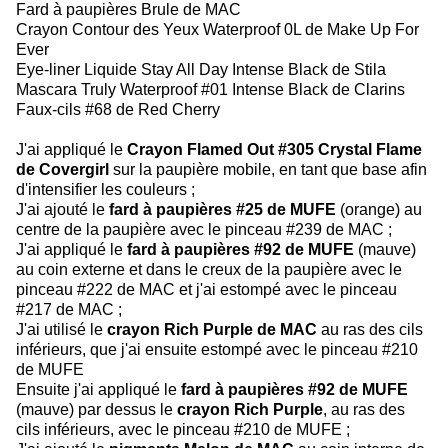
Fard à paupières Brule de MAC
Crayon Contour des Yeux Waterproof 0L de Make Up For
Ever
Eye-liner Liquide Stay All Day Intense Black de Stila
Mascara Truly Waterproof #01 Intense Black de Clarins
Faux-cils #68 de Red Cherry
J'ai appliqué le
Crayon Flamed Out #305 Crystal Flame
de Covergirl
sur la paupière mobile, en tant que base afin
d'intensifier les couleurs ;
J'ai ajouté le
fard à paupières #25 de MUFE
(orange) au
centre de la paupière avec le pinceau #239 de MAC ;
J'ai appliqué le
fard à paupières #92 de MUFE
(mauve)
au coin externe et dans le creux de la paupière avec le
pinceau #222 de MAC et j'ai estompé avec le pinceau
#217 de MAC ;
J'ai utilisé le
crayon Rich Purple de MAC
au ras des cils
inférieurs, que j'ai ensuite estompé avec le pinceau #210
de MUFE
Ensuite j'ai appliqué le
fard à paupières #92 de MUFE
(mauve) par dessus le
crayon Rich Purple
, au ras des
cils inférieurs, avec le pinceau #210 de MUFE ;