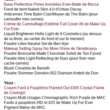
Base Perfectrice Pores Invisibles Ever-Matte de Becca
Fond de teint Naked Skin 4.0 d'Urban Decay
Anticernes Time Balm Clair/Moyen de The Balm (pour
camoufler mes cernes)
Crème de Camouflage Extrême Full Cover #6 de Make Up
For Ever
Liquid Brightener Hello Light de It Cosmetics (au dessus
de la lèvre, au centre du front et sur le menton)
Poudre Libre Neutral Set de Ben Nye
Makeup Setting Spray No More Shine de Skindinavia
Poudre Bronzante Matte Chocolate Soleil de Too Faced
Poudre libre Light Reflecting de Nars (pour fixer mon
cache-cernes)
Blush Coralista de Benefit
Poudre Shimmer Diorskin 002 Diamant Ambré de Dior
Yeux :
Crayon Fard à Paupières Flamed Out #305 Crystal Flame
de Covergirl
Crayon Multi-Usages Chromagraphic Rich Purple de MAC
Fards à paupières #92 et #25 de Make Up For Ever
Pigment Melon de MAC