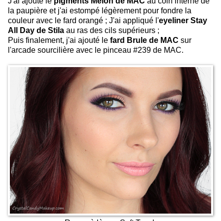
J'ai ajouté le
pigments Melon de MAC
au coin interne de
la paupière et j'ai estompé légèrement pour fondre la
couleur avec le fard orangé ; J'ai appliqué l'
eyeliner Stay
All Day de Stila
au ras des cils supérieurs ;
Puis finalement, j'ai ajouté le
fard Brule de MAC
sur
l'arcade sourcilière avec le pinceau #239 de MAC.