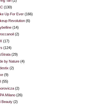
ing Tan
(2)
AC
(130)
ke Up For Ever
(166)
keup Revolution
(6)
belline
(14)
occanoil
(2)
X
(17)
rs
(124)
Strata
(29)
de by Nature
(4)
estix
(2)
xe
(9)
I
(55)
orovicza
(2)
PA Milano
(26)
i Beauty
(2)