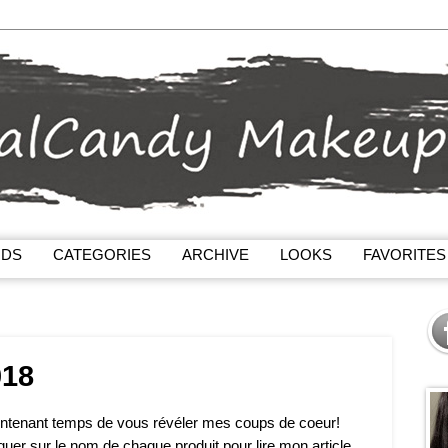
NDS
CATEGORIES
ARCHIVE
LOOKS
FAVORITES
018
 maintenant temps de vous révéler mes coups de coeur!
er sur le nom de chaque produit pour lire mon article