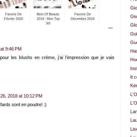
Gio
Favoris De
Best Of Beauty
Favoris De
Gi
Février 2020
2019 : Mon Top
Décembre 2019
30!
Glo
RPW
Gol
Gue
 at 9:46 PM
Ha
pour les blushs en crème, j'ai l'impression que je vais
Ho
Ins
It 
Ké
L'O
26, 2018 at 10:12 PM
L'O
fards sont en poudre! :)
La
Lau
Lis