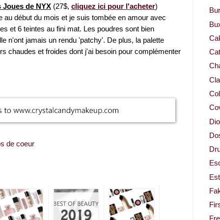
es Joues de NYX
(27$,
cliquez ici pour l'acheter
)
Bur
tte au début du mois et je suis tombée en amour avec
Bu
ées et 6 teintes au fini mat. Les poudres sont bien
Ca
le n'ont jamais un rendu 'patchy'. De plus, la palette
rs chaudes et froides dont j'ai besoin pour complémenter
Cat
Cha
Cla
Col
Co
Dio
Dos
s de coeur
Dru
Es
Est
Fa
Fir
Fr