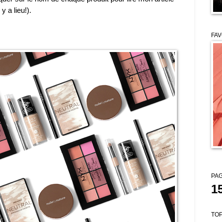
y a lieu!).
FAV
PAG
1
TOP