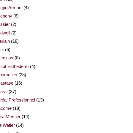
rgio Armani
(4)
venchy
(6)
ssier
(2)
dwell
(2)
rlain
(18)
sk
(6)
urglass
(8)
titut Esthederm
(4)
cosmetics
(28)
rastase
(16)
réal
(37)
réal Professionnel
(13)
ncôme
(18)
ra Mercier
(14)
e Watier
(14)