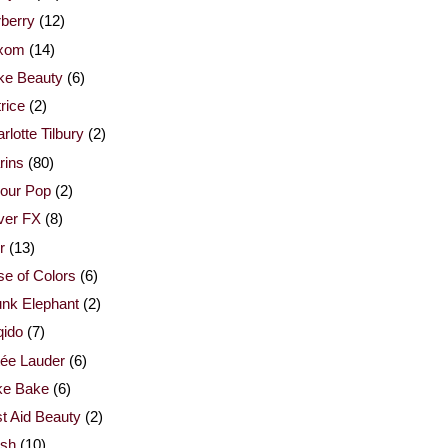
berry
(12)
xom
(14)
ke Beauty
(6)
rice
(2)
rlotte Tilbury
(2)
rins
(80)
our Pop
(2)
ver FX
(8)
r
(13)
e of Colors
(6)
nk Elephant
(2)
qido
(7)
ée Lauder
(6)
ke Bake
(6)
st Aid Beauty
(2)
esh
(10)