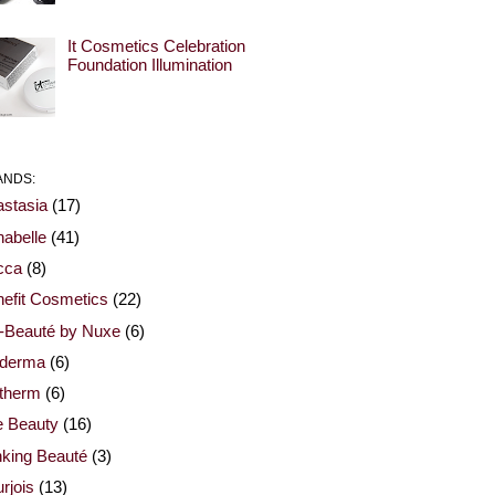
It Cosmetics Celebration
Foundation Illumination
ANDS:
stasia
(17)
abelle
(41)
cca
(8)
efit Cosmetics
(22)
-Beauté by Nuxe
(6)
oderma
(6)
otherm
(6)
e Beauty
(16)
nking Beauté
(3)
rjois
(13)