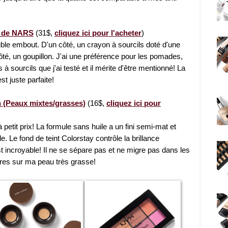
r de NARS
(31$,
cliquez ici pour l'acheter
)
ble embout. D'un côté, un crayon à sourcils doté d'une
côté, un goupillon. J'ai une préférence pour les pomades,
à sourcils que j'ai testé et il mérite d'être mentionné! La
st juste parfaite!
n (Peaux mixtes/grasses)
(16$,
cliquez ici pour
 petit prix! La formule sans huile a un fini semi-mat et
. Le fond de teint Colorstay contrôle la brillance
t incroyable! Il ne se sépare pas et ne migre pas dans les
heures sur ma peau très grasse!