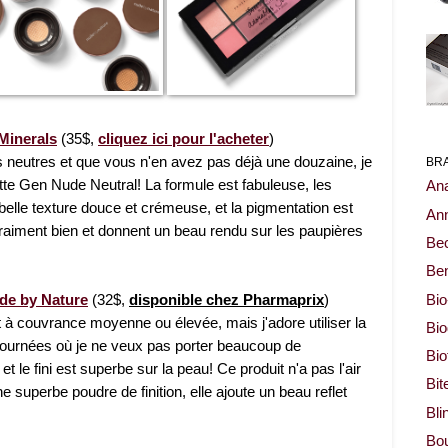
Minerals
(35$,
cliquez ici pour l'acheter
)
s neutres et que vous n'en avez pas déjà une douzaine, je
BR
te Gen Nude Neutral! La formule est fabuleuse, les
Ana
belle texture douce et crémeuse, et la pigmentation est
Ann
raiment bien et donnent un beau rendu sur les paupières
Be
Ben
ude by Nature
(32$,
disponible chez Pharmaprix
)
Bio
nt à couvrance moyenne ou élevée, mais j'adore utiliser la
Bi
 journées où je ne veux pas porter beaucoup de
Bi
t le fini est superbe sur la peau! Ce produit n'a pas l'air
Bit
 superbe poudre de finition, elle ajoute un beau reflet
Bli
Bou