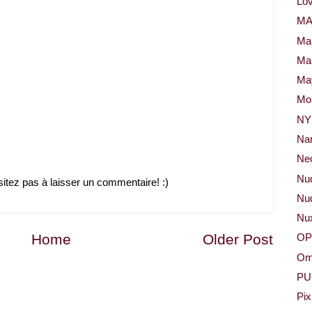
Lov
M
Ma
Ma
May
Mor
NY
Na
Neo
Nu
sitez pas à laisser un commentaire! :)
Nud
Nu
Home
Older Post
OP
Om
PU
Pix