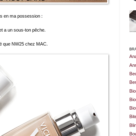
tes en ma possession :
et a un sous-ton pêche.
ncé que NW25 chez MAC.
BR
Ana
Ann
Be
Ben
Bio
Bi
Bi
Bit
Bli
Bou