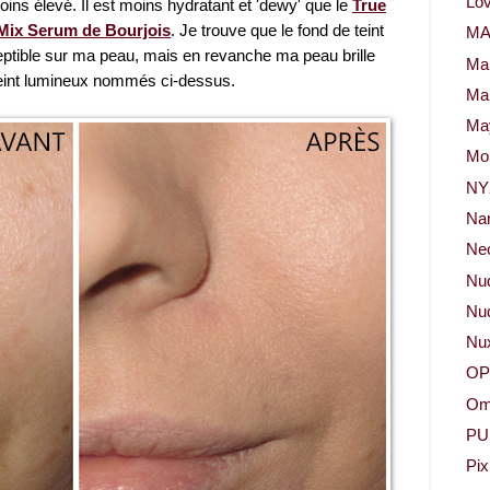
Lov
oins élevé. Il est moins hydratant et 'dewy' que le
True
Mix Serum de Bourjois
. Je trouve que le fond de teint
M
rceptible sur ma peau, mais en revanche ma peau brille
Ma
teint lumineux nommés ci-dessus.
Ma
May
Mor
NY
Na
Neo
Nu
Nud
Nu
OP
Om
PU
Pix