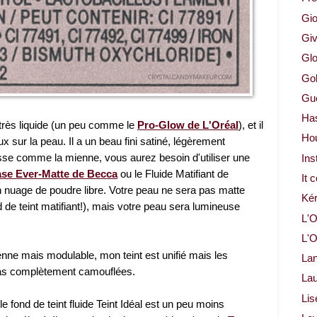
Gio
Gi
Glo
Gol
Gue
Ha
st très liquide (un peu comme le
Pro-Glow de L'Oréal
), et il
Ho
ux sur la peau. Il a un beau fini satiné, légèrement
asse comme la mienne, vous aurez besoin d'utiliser une
Ins
ase Ever-Matte de Becca
ou le Fluide Matifiant de
It 
un nuage de poudre libre. Votre peau ne sera pas matte
Ké
d de teint matifiant!), mais votre peau sera lumineuse
L'O
L'O
enne mais modulable, mon teint est unifié mais les
La
pas complètement camouflées.
Lau
Lis
 le fond de teint fluide Teint Idéal est un peu moins