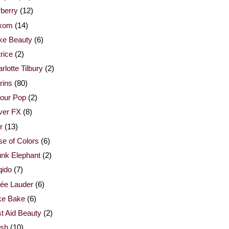
berry
(12)
xom
(14)
ke Beauty
(6)
rice
(2)
rlotte Tilbury
(2)
rins
(80)
our Pop
(2)
ver FX
(8)
r
(13)
e of Colors
(6)
nk Elephant
(2)
qido
(7)
ée Lauder
(6)
ke Bake
(6)
st Aid Beauty
(2)
esh
(10)