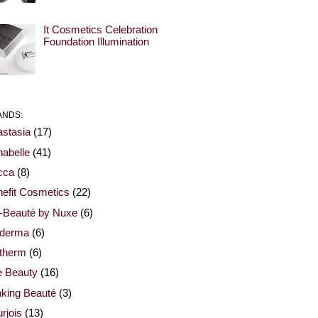
It Cosmetics Celebration
Foundation Illumination
ANDS:
stasia
(17)
abelle
(41)
cca
(8)
efit Cosmetics
(22)
-Beauté by Nuxe
(6)
oderma
(6)
otherm
(6)
e Beauty
(16)
nking Beauté
(3)
rjois
(13)