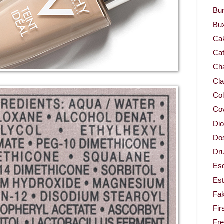
Bur
Bu
Ca
Cat
Cha
Cla
Col
Co
Dio
Dos
Dru
Es
Est
Fa
Fir
Fr