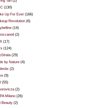
ing Tan
(2)
AC
(130)
ke Up For Ever
(166)
keup Revolution
(6)
belline
(14)
occanoil
(2)
X
(17)
rs
(124)
Strata
(29)
de by Nature
(4)
estix
(2)
xe
(9)
I
(55)
orovicza
(2)
PA Milano
(26)
i Beauty
(2)