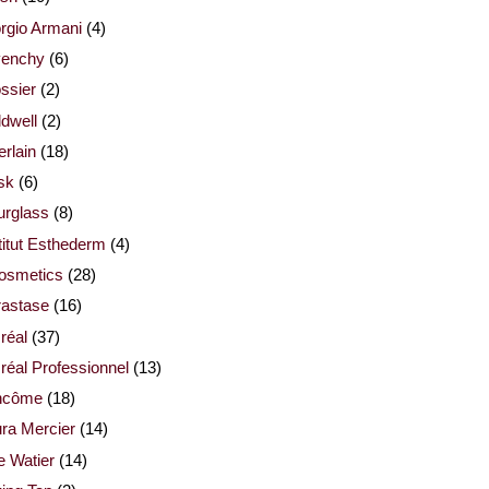
rgio Armani
(4)
venchy
(6)
ssier
(2)
dwell
(2)
rlain
(18)
sk
(6)
urglass
(8)
titut Esthederm
(4)
cosmetics
(28)
rastase
(16)
réal
(37)
réal Professionnel
(13)
ncôme
(18)
ra Mercier
(14)
e Watier
(14)